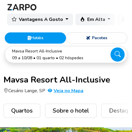
Vantagens A Gosto
Em Alta
C
Hotéis
Pacotes
Mavsa Resort All-Inclusive
09 a 10/08 • 01 quarto • 02 hóspedes
Mavsa Resort All-Inclusive
Cesário Lange, SP
Veja no Mapa
Quartos
Sobre o hotel
Destaqu