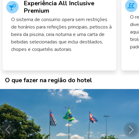
Experiência All Inclusive
Premium
O r
O sistema de consumo opera sem restrições
div
de horários para refeições principais, petiscos à
aqu
beira da piscina, ceia noturna e uma carta de
tiro
bebidas selecionadas que inclui destilados,
padd
chopes e coquetéis autorais.
O que fazer na região do hotel
Anterior
Pró