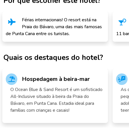
Por que escolher este hotel?
Férias internacionais! O resort está na
Praia do Bávaro, uma das mais famosas
de Punta Cana entre os turistas.
11 bar
Quais os destaques do hotel?
Hospedagem à beira-mar
O Ocean Blue & Sand Resort é um sofisticado
As c
All-Inclusive situado à beira da Praia do
peq
Bávaro, em Punta Cana. Estadia ideal para
ado
famílias com crianças e casais!
teen