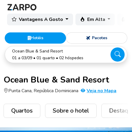
Vantagens A Gosto
Em Alta
C
Hotéis
Pacotes
Ocean Blue & Sand Resort
01 a 03/09 • 01 quarto • 02 hóspedes
Ocean Blue & Sand Resort
Punta Cana, República Dominicana
Veja no Mapa
Quartos
Sobre o hotel
Destaqu