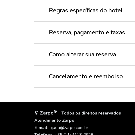
Regras específicas do hotel
Reserva, pagamento e taxas
Como alterar sua reserva
Cancelamento e reembolso
®
©
Zarpo
-
Todos os direitos reservados
Atendimento Zarpo
E-mail:
ajuda@zarpo.com.br
Telefone:
+55 (11) 4118-0928