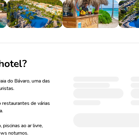
hotel?
Praia do Bávaro, uma das
ristas.
o restaurantes de várias
a.
piscinas ao ar livre,
ows noturnos.