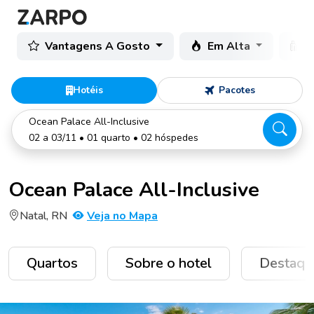
Vantagens A Gosto
Em Alta
C
Hotéis
Pacotes
Ocean Palace All-Inclusive
02 a 03/11 • 01 quarto • 02 hóspedes
Ocean Palace All-Inclusive
Natal, RN
Veja no Mapa
Quartos
Sobre o hotel
Destaqu