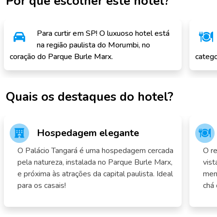
Por que escolher este hotel?
Para curtir em SP! O luxuoso hotel está
na região paulista do Morumbi, no
coração do Parque Burle Marx.
catego
Quais os destaques do hotel?
Hospedagem elegante
O Palácio Tangará é uma hospedagem cercada
O re
pela natureza, instalada no Parque Burle Marx,
vist
e próxima às atrações da capital paulista. Ideal
men
para os casais!
chá 