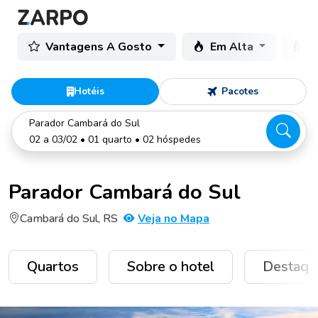
Vantagens A Gosto
Em Alta
C
Hotéis
Pacotes
Parador Cambará do Sul
02 a 03/02 • 01 quarto • 02 hóspedes
Parador Cambará do Sul
Cambará do Sul, RS
Veja no Mapa
Quartos
Sobre o hotel
Destaqu