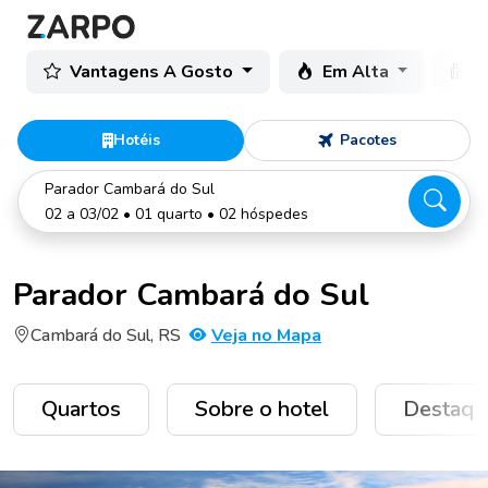
Vantagens A Gosto
Em Alta
C
Hotéis
Pacotes
Parador Cambará do Sul
02 a 03/02 • 01 quarto • 02 hóspedes
Parador Cambará do Sul
Cambará do Sul, RS
Veja no Mapa
Quartos
Sobre o hotel
Destaqu