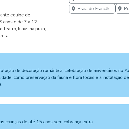
Praia do Francês
Pr
iante equipe de
 6 anos e de 7 a 12
teatro, luaus na praia,
res.
ntratação de decoração romântica, celebração de aniversários no A
lidade, como preservação da fauna e flora locais e a instalação d
a.
as crianças de até 15 anos sem cobrança extra.