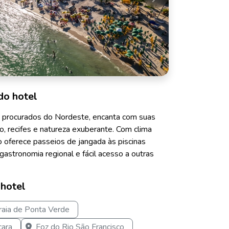
Próximo
do hotel
 procurados do Nordeste, encanta com suas
no, recifes e natureza exuberante. Com clima
ino oferece passeios de jangada às piscinas
 gastronomia regional e fácil acesso a outras
 hotel
raia de Ponta Verde
çara
Foz do Rio São Francisco