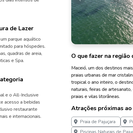
ós dias intensos de
Anterior
ura de Lazer
m um parque aquático
imitado para hóspedes.
as, quadras de areia,
O que fazer na região 
ticas e Spa.
Maceió, um dos destinos mais
praias urbanas de mar cristali
Categoria
tropical o ano inteiro, o dest
naturais, feiras de artesanato,
al e o All-Inclusive
praias e vilas litorâneas.
e acesso a bebidas
Atrações próximas ao
clusivo restaurante
ais e internacionais.
Praia de Pajuçara
P
Piscinas Naturais de Paju