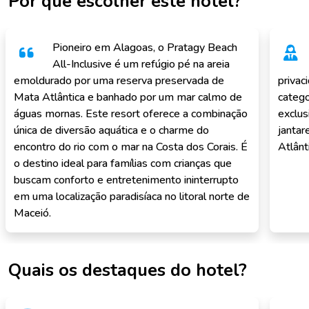
Por que escolher este hotel?
Pioneiro em Alagoas, o Pratagy Beach
All-Inclusive é um refúgio pé na areia
emoldurado por uma reserva preservada de
privac
Mata Atlântica e banhado por um mar calmo de
catego
águas mornas. Este resort oferece a combinação
exclus
única de diversão aquática e o charme do
jantar
encontro do rio com o mar na Costa dos Corais. É
Atlânt
o destino ideal para famílias com crianças que
buscam conforto e entretenimento ininterrupto
em uma localização paradisíaca no litoral norte de
Maceió.
Quais os destaques do hotel?