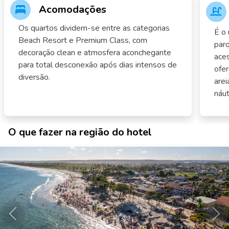
Acomodações
Os quartos dividem-se entre as categorias
É o 
Beach Resort e Premium Class, com
parq
decoração clean e atmosfera aconchegante
aces
para total desconexão após dias intensos de
ofer
diversão.
arei
náut
O que fazer na região do hotel
Anterior
Pró