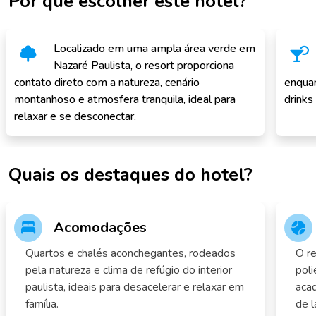
Por que escolher este hotel?
Localizado em uma ampla área verde em
Nazaré Paulista, o resort proporciona
contato direto com a natureza, cenário
enquan
montanhoso e atmosfera tranquila, ideal para
drinks
relaxar e se desconectar.
Quais os destaques do hotel?
Acomodações
Quartos e chalés aconchegantes, rodeados
O re
pela natureza e clima de refúgio do interior
poli
paulista, ideais para desacelerar e relaxar em
acad
família.
de l