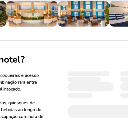
hotel?
coqueirais e acesso
ombinação rara entre
l intocado.
ados, quiosques de
 bebidas ao longo do
reocupação com hora de