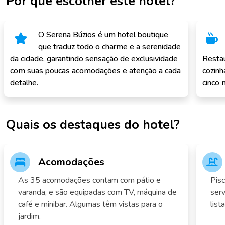
Por que escolher este hotel?
O Serena Búzios é um hotel boutique
que traduz todo o charme e a serenidade
da cidade, garantindo sensação de exclusividade
Restau
com suas poucas acomodações e atenção a cada
cozinh
detalhe.
cinco 
Quais os destaques do hotel?
Acomodações
As 35 acomodações contam com pátio e
Pisc
varanda, e são equipadas com TV, máquina de
ser
café e minibar. Algumas têm vistas para o
lis
jardim.