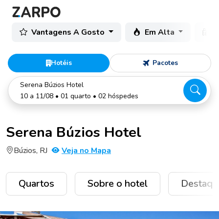
Vantagens A Gosto
Em Alta
C
Hotéis
Pacotes
Serena Búzios Hotel
10 a 11/08 • 01 quarto • 02 hóspedes
Serena Búzios Hotel
Búzios, RJ
Veja no Mapa
Quartos
Sobre o hotel
Destaqu