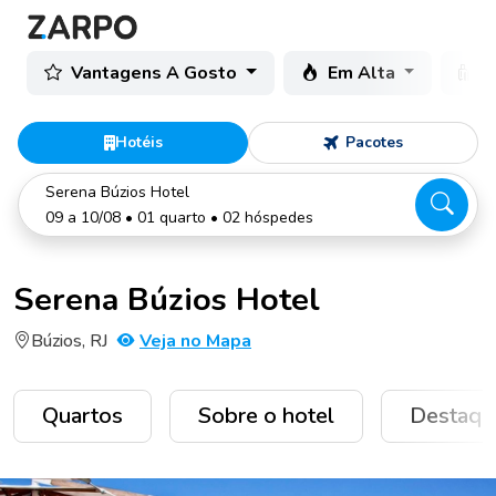
Vantagens A Gosto
Em Alta
C
Hotéis
Pacotes
Serena Búzios Hotel
09 a 10/08 • 01 quarto • 02 hóspedes
Serena Búzios Hotel
Búzios, RJ
Veja no Mapa
Quartos
Sobre o hotel
Destaqu