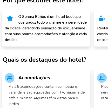
Por que escolher este hotel?
O Serena Búzios é um hotel boutique
que traduz todo o charme e a serenidade
da cidade, garantindo sensação de exclusividade
Restau
com suas poucas acomodações e atenção a cada
cozinh
detalhe.
cinco 
Quais os destaques do hotel?
Acomodações
As 35 acomodações contam com pátio e
Pisc
varanda, e são equipadas com TV, máquina de
ser
café e minibar. Algumas têm vistas para o
lis
jardim.