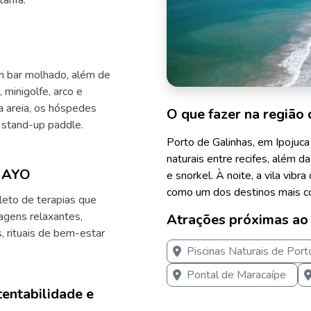
arifa.
om bar molhado, além de
, minigolfe, arco e
Na areia, os hóspedes
O que fazer na região 
 stand-up paddle.
Porto de Galinhas, em Ipojuca 
naturais entre recifes, além d
y AYO
e snorkel. À noite, a vila vib
como um dos destinos mais c
eto de terapias que
agens relaxantes,
Atrações próximas ao
s, rituais de bem-estar
Piscinas Naturais de Port
Pontal de Maracaípe
tentabilidade e