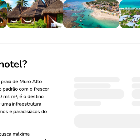
hotel?
praia de Muro Alto
lto padrão com o frescor
0 mil m², é o destino
r uma infraestrutura
mos e paradisíacos do
 busca máxima