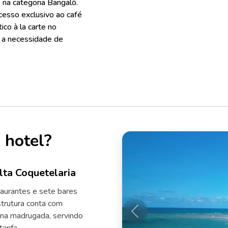
na categoria Bangalô.
cesso exclusivo ao café
co à la carte no
 a necessidade de
 hotel?
lta Coquetelaria
taurantes e sete bares
estrutura conta com
s na madrugada, servindo
Anterior