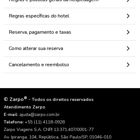
Regras específicas do hotel
Reserva, pagamento e taxas
Como alterar sua reserva
Cancelamento e reembolso
®
©
Zarpo
-
Todos os direitos reservados
Atendimento Zarpo
E-mail:
ajuda@zarpo.com.br
Telefone:
+55 (11) 4118-0928
Zarpo Viagens S.A. CNPJ 13.371.407/0001-77
Av. Ipiranga, 104, República, São Paulo/SP, 01046-010