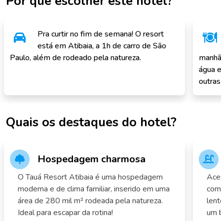
Por que escolher este hotel?
Pra curtir no fim de semana! O resort
está em Atibaia, a 1h de carro de São
Paulo, além de rodeado pela natureza.
manhã 
água e
outras
Quais os destaques do hotel?
Hospedagem charmosa
O Tauá Resort Atibaia é uma hospedagem
Ace
moderna e de clima familiar, inserido em uma
com 
área de 280 mil m² rodeada pela natureza.
lent
Ideal para escapar da rotina!
um 