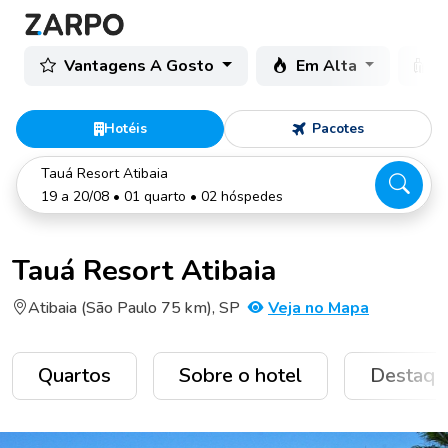
Vantagens A Gosto
Em Alta
C
Hotéis
Pacotes
Tauá Resort Atibaia
19 a 20/08 • 01 quarto • 02 hóspedes
Tauá Resort Atibaia
Atibaia (São Paulo 75 km), SP
Veja no Mapa
Quartos
Sobre o hotel
Destaqu