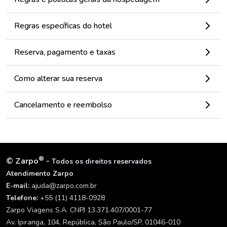
Regras específicas do hotel
Reserva, pagamento e taxas
Como alterar sua reserva
Cancelamento e reembolso
®
©
Zarpo
-
Todos os direitos reservados
Atendimento Zarpo
E-mail:
ajuda@zarpo.com.br
Telefone:
+55 (11) 4118-0928
Zarpo Viagens S.A. CNPJ 13.371.407/0001-77
Av. Ipiranga, 104, República, São Paulo/SP, 01046-010