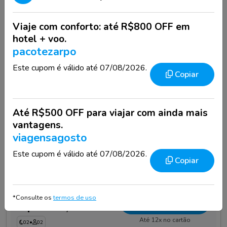
O que o quarto oferece:
Viaje com conforto: até R$800 OFF em
hotel + voo.
Ar-condicionado
Secador de Cabelo
pacotezarpo
Wi-fi
Varanda
Este cupom é válido até 07/08/2026.
Copiar
Frigobar
Até R$500 OFF para viajar com ainda mais
Pensão Completa
(Café da Manhã, Almoço e
vantagens.
Jantar)
Ver detalhes
viagensagosto
Wi-fi + Estacionamento
Este cupom é válido até 07/08/2026.
Copiar
Política de Cancelamento do Quarto:
Gratuito
Ver regras
*Consulte os
termos de uso
Selecionar
R$ 4.272,27
Até 12x no cartão
02
•
02