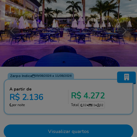
Anterior
Próxi
Zarpo Indica
09/08/2026
a
11/08/2026
A partir de
R$ 4.272
R$ 2.136
por noite
Total
02
•
01
•
02
Visualizar quartos