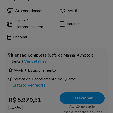
Ar-condicionado
Wi-fi
Jacuzzi /
Varanda
Hidromassagem
Frigobar
Pensão Completa
(Café da Manhã, Almoço e
Jantar)
Ver detalhes
Wi-fi + Estacionamento
Política de Cancelamento do Quarto:
Gratuito
Ver regras
Selecionar
R$ 5.979,51
Até 12x no cartão
02
•
02
Taxas e impostos incluídos