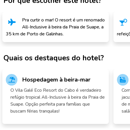
Por que escolher este hotel?
Pra curtir o mar! O resort é um renomado
All-Inclusive à beira da Praia de Suape, a
35 km de Porto de Galinhas.
refeiç
Quais os destaques do hotel?
Hospedagem à beira-mar
O Vila Galé Eco Resort do Cabo é verdadeiro
Com
refúgio tropical All-Inclusive à beira da Praia de
jacu
Suape. Opção perfeita para famílias que
de 
buscam férias tranquilas!
salã