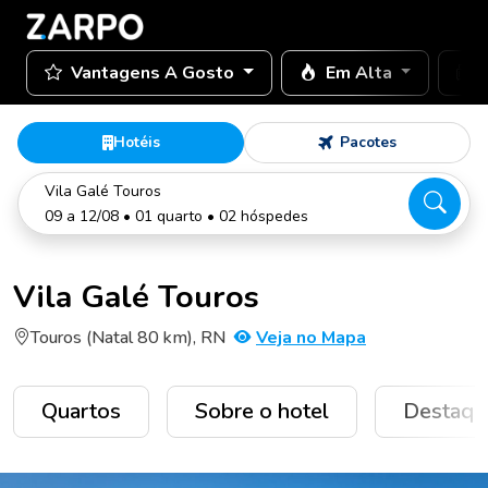
Vantagens A Gosto
Em Alta
Hotéis
Pacotes
Vila Galé Touros
09 a 12/08 • 01 quarto • 02 hóspedes
Vila Galé Touros
Touros (Natal 80 km), RN
Veja no Mapa
Quartos
Sobre o hotel
Destaqu