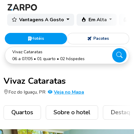
Vantagens A Gosto
Em Alta
C
Hotéis
Pacotes
Vivaz Cataratas
06 a 07/05 • 01 quarto • 02 hóspedes
Vivaz Cataratas
Foz do Iguaçu, PR
Veja no Mapa
Quartos
Sobre o hotel
Destaqu