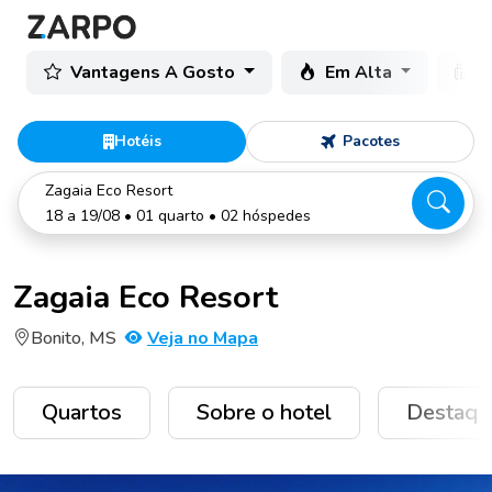
Vantagens A Gosto
Em Alta
C
Hotéis
Pacotes
Zagaia Eco Resort
18 a 19/08 • 01 quarto • 02 hóspedes
Zagaia Eco Resort
Bonito, MS
Veja no Mapa
Quartos
Sobre o hotel
Destaqu