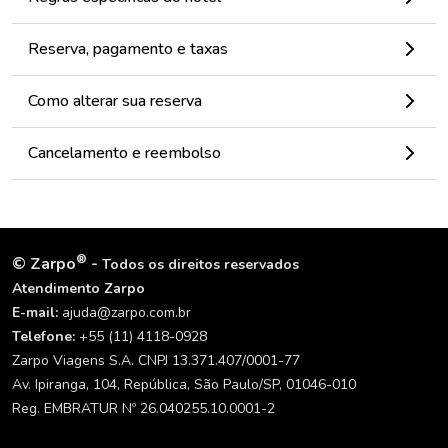
Reserva, pagamento e taxas
Como alterar sua reserva
Cancelamento e reembolso
®
©
Zarpo
-
Todos os direitos reservados
Atendimento Zarpo
E-mail:
ajuda@zarpo.com.br
Telefone:
+55 (11) 4118-0928
Zarpo Viagens S.A. CNPJ 13.371.407/0001-77
Av. Ipiranga, 104, República, São Paulo/SP, 01046-010
Reg. EMBRATUR Nº 26.040255.10.0001-2