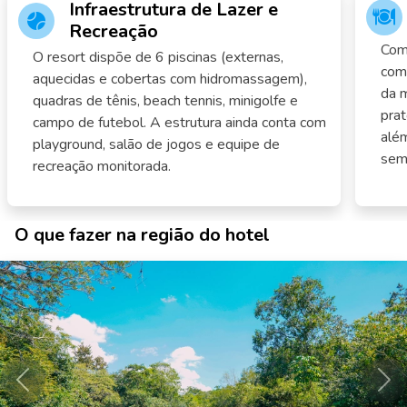
Infraestrutura de Lazer e
Recreação
Com
O resort dispõe de 6 piscinas (externas,
comp
aquecidas e cobertas com hidromassagem),
da m
quadras de tênis, beach tennis, minigolfe e
pra
campo de futebol. A estrutura ainda conta com
alé
playground, salão de jogos e equipe de
sem
recreação monitorada.
O que fazer na região do hotel
Anterior
Pró