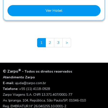
Ver Hotel
Next
1
2
3
>
®
©
Zarpo
-
Todos os direitos reservados
Atendimento Zarpo
E-mail:
ajuda@zarpo.com.br
Telefone:
+55 (11) 4118-0928
Zarpo Viagens S.A. CNPJ 13.371.407/0001-77
Av. Ipiranga, 104, República, São Paulo/SP, 01046-010
Reg. EMBRATUR Nº 26.040255.10.0001-2