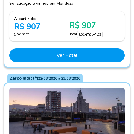
Sofisticação e vinhos em Mendoza
A partir de
R$ 907
R$ 907
por noite
Total
01
•
01
•
02
Ver Hotel
Zarpo Indica
22/08/2026
a
23/08/2026