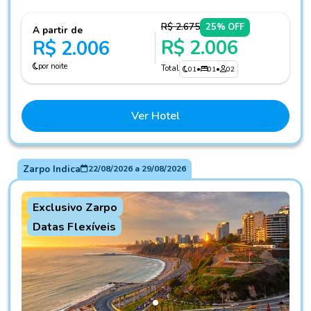
R$ 2.675
25% OFF
A partir de
R$ 2.006
R$ 2.006
por noite
Total
01
•
01
•
02
Ver Hotel
Zarpo Indica
22/08/2026
a
29/08/2026
Exclusivo Zarpo
Datas Flexíveis