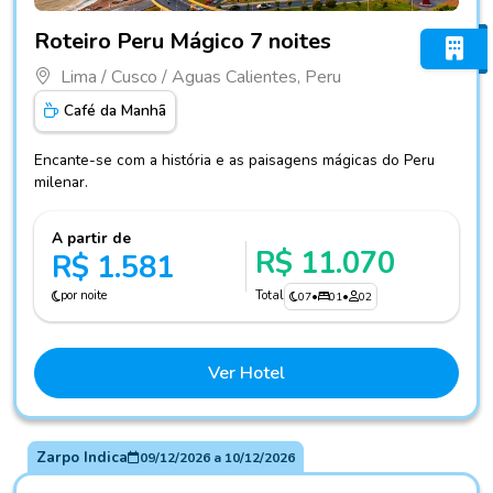
Fotos do hotel Roteiro Peru Mágico 7 noites
Roteiro Peru Mágico 7 noites
Lima / Cusco / Aguas Calientes, Peru
Café da Manhã
Encante-se com a história e as paisagens mágicas do Peru
milenar.
A partir de
R$ 11.070
R$ 1.581
por noite
Total
07
•
01
•
02
Ver Hotel
Zarpo Indica
09/12/2026
a
10/12/2026