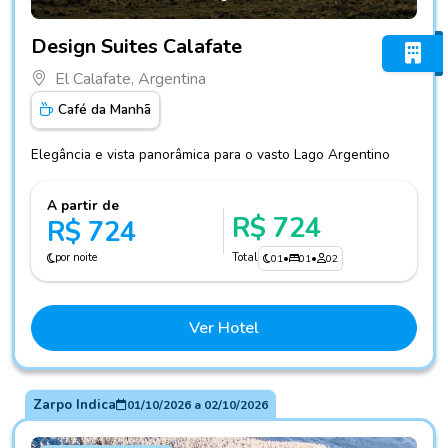
Fotos do hotel Design Suites Calafate
Design Suites Calafate
El Calafate, Argentina
Café da Manhã
Elegância e vista panorâmica para o vasto Lago Argentino
A partir de
R$ 724
R$ 724
por noite
Total
01
•
01
•
02
Ver Hotel
Zarpo Indica
01/10/2026
a
02/10/2026