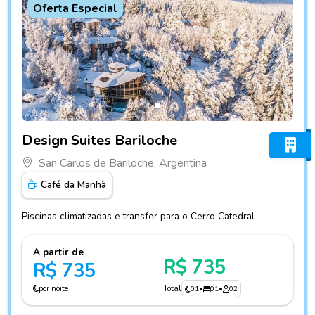
Oferta Especial
Fotos do hotel Design Suites Bariloche
Design Suites Bariloche
San Carlos de Bariloche, Argentina
Café da Manhã
Piscinas climatizadas e transfer para o Cerro Catedral
A partir de
R$ 735
R$ 735
por noite
Total
01
•
01
•
02