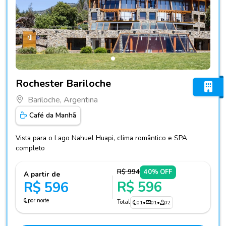
Fotos do hotel Rochester Bariloche
Rochester Bariloche
Bariloche, Argentina
Café da Manhã
Vista para o Lago Nahuel Huapi, clima romântico e SPA
completo
R$ 994
40% OFF
A partir de
R$ 596
R$ 596
por noite
Total
01
•
01
•
02