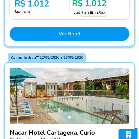
R$ 1.012
R$ 1.012
por noite
Total
01
•
01
•
02
Ver Hotel
Zarpo Indica
22/08/2026
a
23/08/2026
Fotos do hotel Nacar Hotel Cartagena, Curio Collection By H
Nacar Hotel Cartagena, Curio