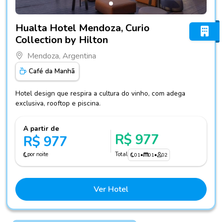
Fotos do hotel Hualta Hotel Mendoza, Curio Collection by Hi
Hualta Hotel Mendoza, Curio
Collection by Hilton
Mendoza, Argentina
Café da Manhã
Hotel design que respira a cultura do vinho, com adega
exclusiva, rooftop e piscina.
A partir de
R$ 977
R$ 977
por noite
Total
01
•
01
•
02
Ver Hotel