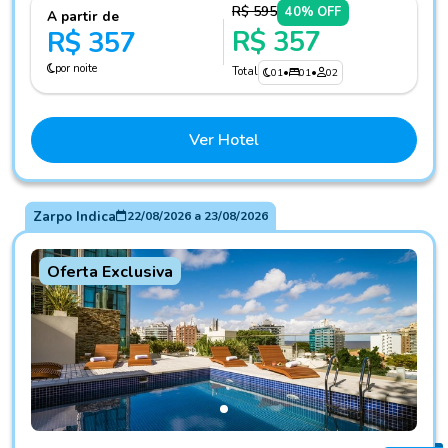
R$ 595
40% OFF
A partir de
R$ 357
R$ 357
por noite
Total
01
•
01
•
02
Ver Hotel
Zarpo Indica
22/08/2026
a
23/08/2026
Oferta Exclusiva
Fotos do hotel OWN Montevideo