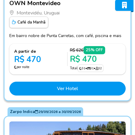
OWN Montevideo
Montevidéu, Uruguai
Café da Manhã
Em bairro nobre de Punta Carretas, com café, piscina e mais
R$ 626
25% OFF
A partir de
R$ 470
R$ 470
por noite
Total
01
•
01
•
02
Ver Hotel
Zarpo Indica
29/09/2026
a
30/09/2026