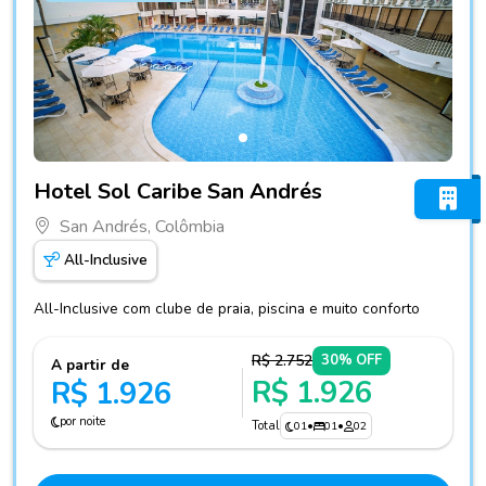
Fotos do hotel Hotel Sol Caribe San Andrés
Hotel Sol Caribe San Andrés
San Andrés, Colômbia
All-Inclusive
All-Inclusive com clube de praia, piscina e muito conforto
R$ 2.752
30% OFF
A partir de
R$ 1.926
R$ 1.926
por noite
Total
01
•
01
•
02