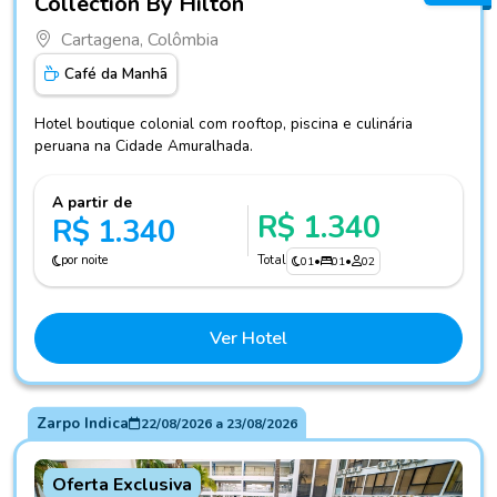
Collection By Hilton
Cartagena, Colômbia
Café da Manhã
Hotel boutique colonial com rooftop, piscina e culinária
peruana na Cidade Amuralhada.
A partir de
R$ 1.340
R$ 1.340
por noite
Total
01
•
01
•
02
Ver Hotel
Zarpo Indica
22/08/2026
a
23/08/2026
Oferta Exclusiva