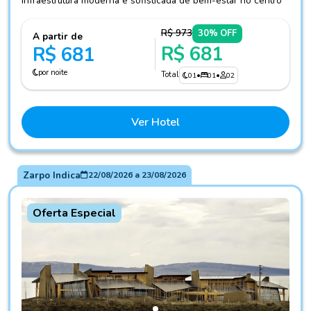
Infraestrutura moderna e sofisticada de bem-estar no centro
R$ 973
30% OFF
A partir de
R$ 681
R$ 681
por noite
Total
01
•
01
•
02
Ver Hotel
Zarpo Indica
22/08/2026
a
23/08/2026
Oferta Especial