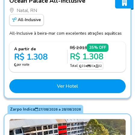
Ocean Palace All-Inclusive
Natal, RN
All-Inclusive
All-Inclusive à beira-mar com excelentes atrações aquáticas
R$ 2.013
35% OFF
A partir de
R$ 1.308
R$ 1.308
por noite
Total
01
•
01
•
02
Ver Hotel
Zarpo Indica
27/08/2026
a
28/08/2026