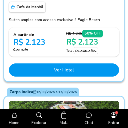
Café da Manhã
Suítes amplas com acesso exclusivo à Eagle Beach
R$ 4.245
50% OFF
A partir de
R$ 2.123
R$ 2.123
por noite
Total
01
•
01
•
02
Ver Hotel
Zarpo Indica
16/08/2026
a
17/08/2026
Mala
Home
Explorar
Chat
Entrar