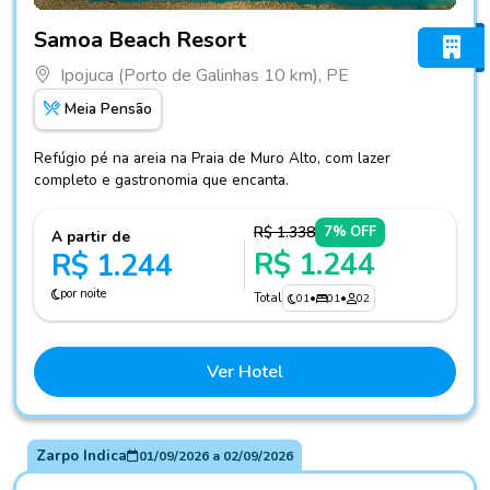
Fotos do hotel Samoa Beach Resort
Samoa Beach Resort
Ipojuca (Porto de Galinhas 10 km), PE
Meia Pensão
Refúgio pé na areia na Praia de Muro Alto, com lazer
completo e gastronomia que encanta.
R$ 1.338
7% OFF
A partir de
R$ 1.244
R$ 1.244
por noite
Total
01
•
01
•
02
Ver Hotel
Zarpo Indica
01/09/2026
a
02/09/2026