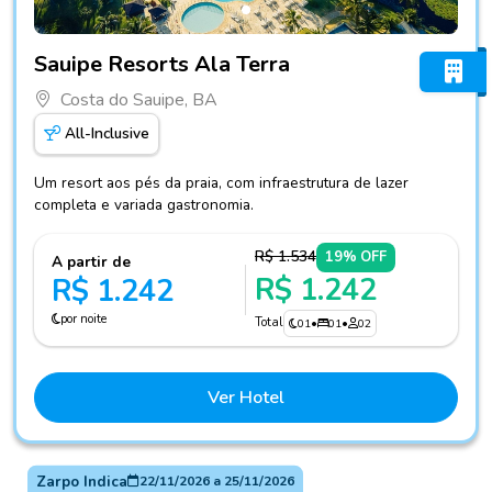
Fotos do hotel Sauipe Resorts Ala Terra
Sauipe Resorts Ala Terra
Costa do Sauipe, BA
All-Inclusive
Um resort aos pés da praia, com infraestrutura de lazer
completa e variada gastronomia.
R$ 1.534
19% OFF
A partir de
R$ 1.242
R$ 1.242
por noite
Total
01
•
01
•
02
Ver Hotel
Zarpo Indica
22/11/2026
a
25/11/2026