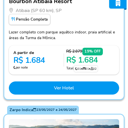
Bourbon Atibaia Resort
Atibaia (SP 60 km), SP
Pensão Completa
Lazer completo com parque aquático indoor, praia artificial e
áreas da Turma da Mônica.
R$ 2.079
19% OFF
A partir de
R$ 1.684
R$ 1.684
por noite
Total
01
•
01
•
02
Ver Hotel
Zarpo Indica
23/05/2027
a
24/05/2027