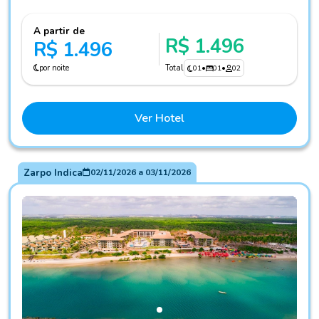
A partir de
R$ 1.496
R$ 1.496
por noite
Total
01
•
01
•
02
Ver Hotel
Zarpo Indica
02/11/2026
a
03/11/2026