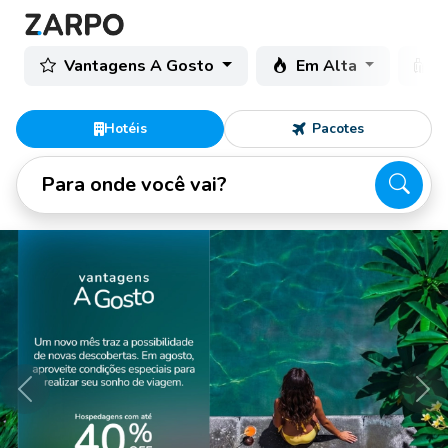
Vantagens A Gosto
Em Alta
C
Hotéis
Pacotes
Para onde você vai?
Anterior
Pró