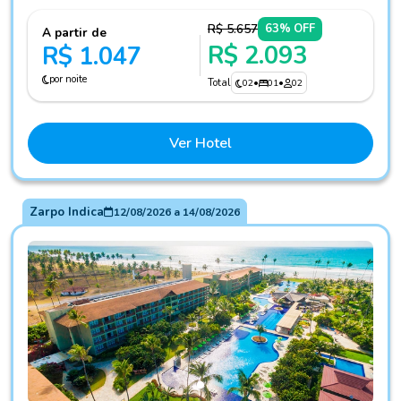
R$ 5.657
63% OFF
A partir de
R$ 2.093
R$ 1.047
por noite
Total
02
•
01
•
02
Ver Hotel
Zarpo Indica
12/08/2026
a
14/08/2026