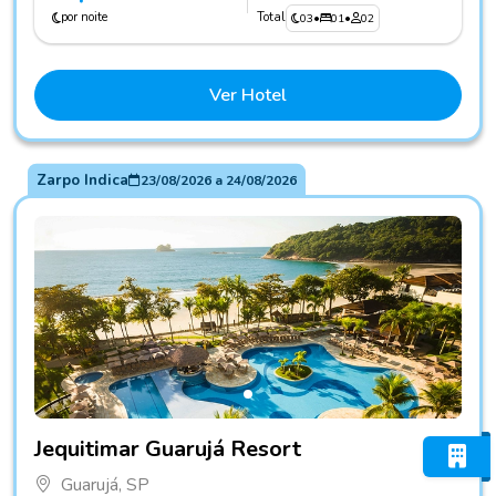
por noite
Total
03
•
01
•
02
Ver Hotel
Zarpo Indica
23/08/2026
a
24/08/2026
Fotos do hotel Jequitimar Guarujá Resort
Jequitimar Guarujá Resort
Guarujá, SP