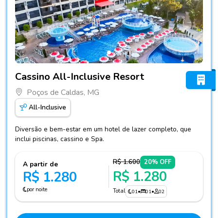
Fotos do hotel Cassino All-Inclusive Resort
Cassino All-Inclusive Resort
Poços de Caldas, MG
All-Inclusive
Diversão e bem-estar em um hotel de lazer completo, que
inclui piscinas, cassino e Spa.
R$ 1.600
20% OFF
A partir de
R$ 1.280
R$ 1.280
por noite
Total
01
•
01
•
02