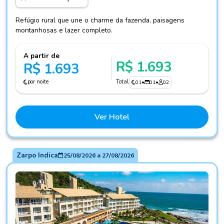
Refúgio rural que une o charme da fazenda, paisagens
montanhosas e lazer completo.
A partir de
R$ 1.693
R$ 1.693
por noite
Total
01
•
01
•
02
Ver Hotel
Zarpo Indica
25/08/2026
a
27/08/2026