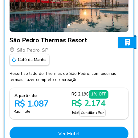
Fotos do hotel São Pedro Thermas Resort
São Pedro Thermas Resort
São Pedro, SP
Café da Manhã
Resort ao lado do Thermas de São Pedro, com piscinas
termais, lazer completo e recreação.
R$ 2.196
1% OFF
A partir de
R$ 2.174
R$ 1.087
por noite
Total
02
•
01
•
02
Ver Hotel