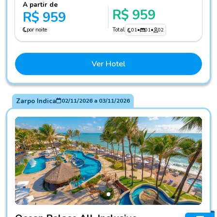
A partir de
R$ 959
R$ 959
por noite
Total
01
•
01
•
02
Ver Hotel
Zarpo Indica
02/11/2026
a
03/11/2026
Fotos do hotel Ocean Palace All-Inclusive