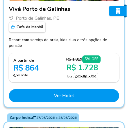
Fotos do hotel Vivá Porto de Galinhas
Vivá Porto de Galinhas
Porto de Galinhas, PE
Café da Manhã
Resort com serviço de praia, kids club e três opções de
pensão
R$ 1.819
5% OFF
A partir de
R$ 1.728
R$ 864
por noite
Total
02
•
01
•
02
Ver Hotel
Zarpo Indica
27/08/2026
a
28/08/2026