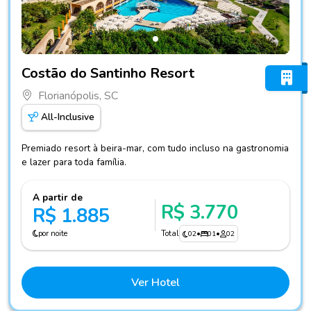
Fotos do hotel Costão do Santinho Resort
Costão do Santinho Resort
Florianópolis, SC
All-Inclusive
Premiado resort à beira-mar, com tudo incluso na gastronomia
e lazer para toda família.
A partir de
R$ 3.770
R$ 1.885
por noite
Total
02
•
01
•
02
Ver Hotel