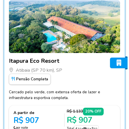
Fotos do hotel Itapura Eco Resort
Itapura Eco Resort
Atibaia (SP 70 km), SP
Pensão Completa
Cercado pelo verde, com extensa oferta de lazer e
infraestrutura esportiva completa.
R$ 1.133
20% OFF
A partir de
R$ 907
R$ 907
por noite
Total
01
•
01
•
02