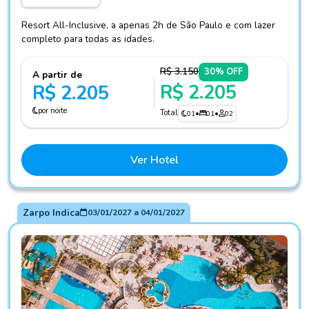
Resort All-Inclusive, a apenas 2h de São Paulo e com lazer
completo para todas as idades.
R$ 3.150
30% OFF
A partir de
R$ 2.205
R$ 2.205
por noite
Total
01
•
01
•
02
Ver Hotel
Zarpo Indica
03/01/2027
a
04/01/2027