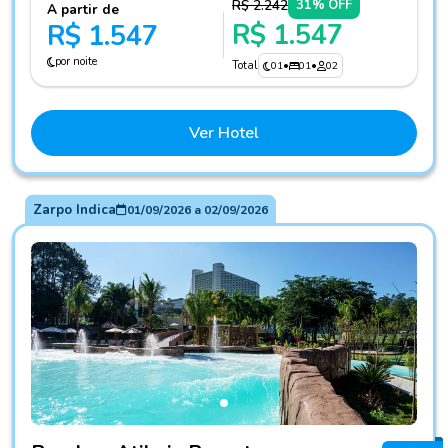
R$ 2.242
31% OFF
A partir de
R$ 1.547
R$ 1.547
por noite
Total
01
•
01
•
02
Ver Hotel
Zarpo Indica
01/09/2026
a
02/09/2026
Fotos do hotel Bourbon Atibaia Resort