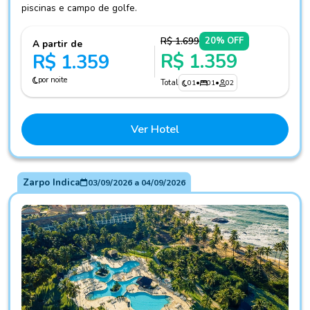
piscinas e campo de golfe.
R$ 1.699
20% OFF
A partir de
R$ 1.359
R$ 1.359
por noite
Total
01
•
01
•
02
Ver Hotel
Zarpo Indica
03/09/2026
a
04/09/2026