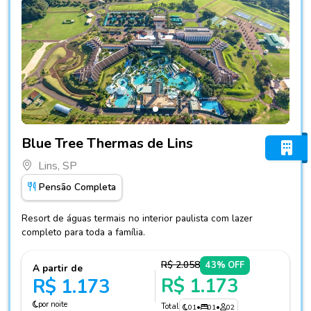
Fotos do hotel Blue Tree Thermas de Lins
Blue Tree Thermas de Lins
Lins, SP
Pensão Completa
Resort de águas termais no interior paulista com lazer
completo para toda a família.
R$ 2.058
43% OFF
A partir de
R$ 1.173
R$ 1.173
por noite
Total
01
•
01
•
02