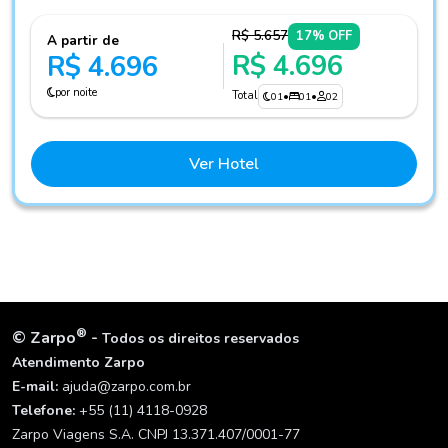
R$ 5.657
17% OFF
A partir de
R$ 4.696
R$ 4.696
por noite
Total
01
•
01
•
02
Ver Hotel
®
©
Zarpo
-
Todos os direitos reservados
Atendimento Zarpo
E-mail:
ajuda@zarpo.com.br
Telefone:
+55 (11) 4118-0928
Zarpo Viagens S.A. CNPJ 13.371.407/0001-77