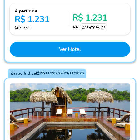
A partir de
R$ 1.231
R$ 1.231
por noite
Total
01
•
01
•
02
Ver Hotel
Zarpo Indica
22/11/2026
a
23/11/2026