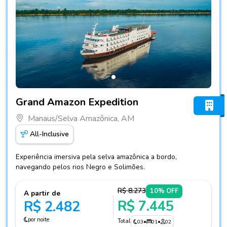
Fotos do hotel Grand Amazon Expedition
Grand Amazon Expedition
Manaus/Selva Amazônica, AM
All-Inclusive
Experiência imersiva pela selva amazônica a bordo,
navegando pelos rios Negro e Solimões.
R$ 8.273
10% OFF
A partir de
R$ 7.445
R$ 2.482
por noite
Total
03
•
01
•
02