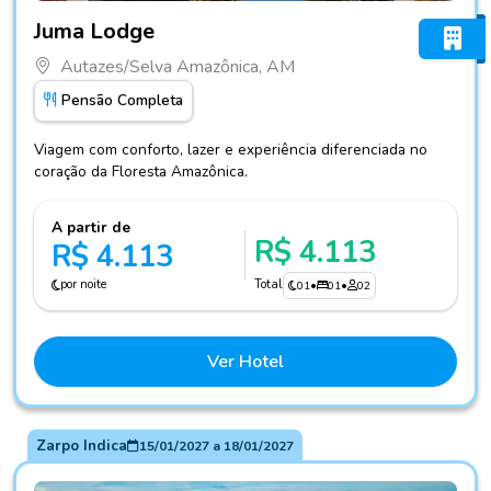
Fotos do hotel Juma Lodge
Juma Lodge
Autazes/Selva Amazônica, AM
Pensão Completa
Viagem com conforto, lazer e experiência diferenciada no
coração da Floresta Amazônica.
A partir de
R$ 4.113
R$ 4.113
por noite
Total
01
•
01
•
02
Ver Hotel
Zarpo Indica
15/01/2027
a
18/01/2027