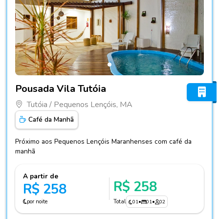
Fotos do hotel Pousada Vila Tutóia
Pousada Vila Tutóia
Tutóia / Pequenos Lençóis, MA
Café da Manhã
Próximo aos Pequenos Lençóis Maranhenses com café da
manhã
A partir de
R$ 258
R$ 258
por noite
Total
01
•
01
•
02