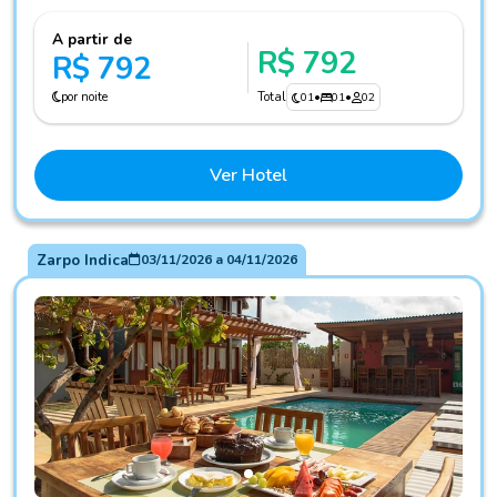
A partir de
R$ 792
R$ 792
por noite
Total
01
•
01
•
02
Ver Hotel
Zarpo Indica
03/11/2026
a
04/11/2026