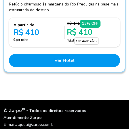
Refúgio charmoso às margens do Rio Preguiças na base mais
estruturada do destino.
R$ 471
13% OFF
A partir de
R$ 410
R$ 410
por noite
Total
01
•
01
•
02
Ver Hotel
®
©
Zarpo
-
Todos os direitos reservados
Atendimento Zarpo
E-mail:
ajuda@zarpo.com.br