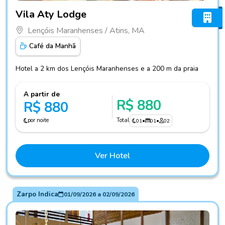
Fotos do hotel Vila Aty Lodge
Vila Aty Lodge
Lençóis Maranhenses / Atins, MA
Café da Manhã
Hotel a 2 km dos Lençóis Maranhenses e a 200 m da praia
A partir de
R$ 880
R$ 880
por noite
Total
01
•
01
•
02
Ver Hotel
Zarpo Indica
01/09/2026
a
02/09/2026