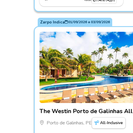
01
•
01
•
02
Zarpo Indica
01/09/2026
a
03/09/2026
Fotos do hotel The Westin Porto de Galinhas 
The Westin Porto de Galinhas All
Porto de Galinhas, PE
All-Inclusive