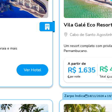
Fotos do hotel Vila Galé E
Vila Galé Eco Resor
Cabo de Santo Agostinh
Um resort completo com privile
praia e mais
Pernambucano.
A partir de
R$ 
R$ 1.635
Ver Hotel
por noite
Total
0
Zarpo Indica
18/11/2026
a
19/