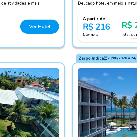
 de atividades e mais
Delicado hotel em meio a nat
A partir de
R$ 
R$ 216
Ver Hotel
por noite
Total
0
Zarpo Indica
23/08/2026
a
24/