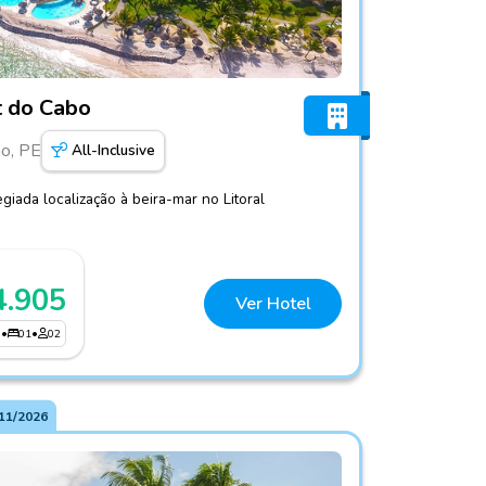
co Resort do Cabo
t do Cabo
o, PE
All-Inclusive
giada localização à beira-mar no Litoral
4.905
Ver Hotel
3
•
01
•
02
11/2026