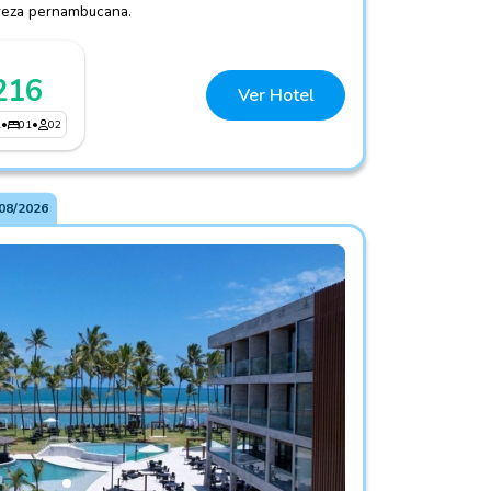
ureza pernambucana.
216
Ver Hotel
1
•
01
•
02
08/2026