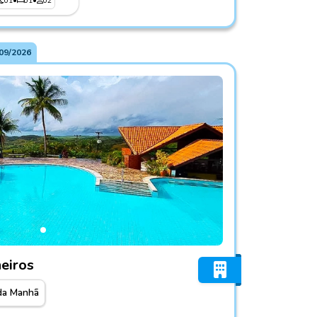
01
•
01
•
02
09/2026
dos Carneiros
eiros
da Manhã