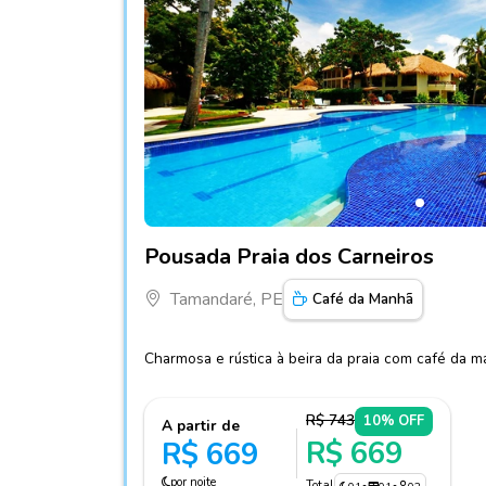
Fotos do hotel Pousada Praia dos Carneiros
Pousada Praia dos Carneiros
Tamandaré, PE
Café da Manhã
Charmosa e rústica à beira da praia com café da 
R$ 743
10% OFF
A partir de
R$ 669
R$ 669
por noite
Total