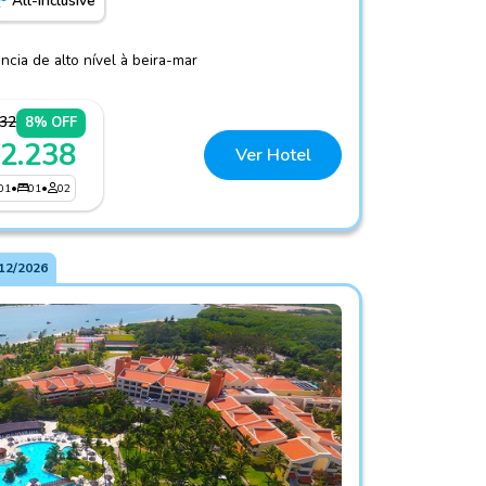
All-Inclusive
ncia de alto nível à beira-mar
432
8% OFF
 2.238
Ver Hotel
01
•
01
•
02
12/2026