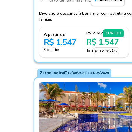
Porto de Galinhas, PE
All-Inclusive
Diversão e descanso à beira-mar com estrutura com
família.
R$ 2.242
31% OFF
A partir de
R$ 1.547
R$ 1.547
por noite
Total
01
•
01
•
02
Zarpo Indica
12/08/2026
a
14/08/2026