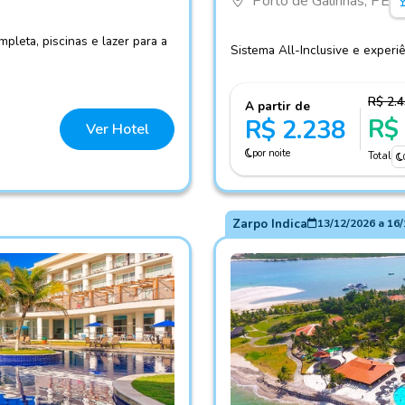
Porto de Galinhas, PE
pleta, piscinas e lazer para a
Sistema All-Inclusive e experiê
R$ 2.
A partir de
R$
R$ 2.238
Ver Hotel
por noite
Total
Zarpo Indica
13/12/2026
a
16/