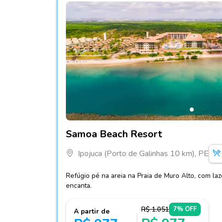
Fotos do hotel Samoa Beach Resort
Samoa Beach Resort
Ipojuca (Porto de Galinhas 10 km), PE
Refúgio pé na areia na Praia de Muro Alto, com la
encanta.
R$ 1.051
7% OFF
A partir de