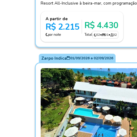
Resort All-Inclusive à beira-mar, com programação
A partir de
R$ 4.430
R$ 2.215
por noite
Total
02
•
01
•
02
Zarpo Indica
01/09/2026
a
02/09/2026