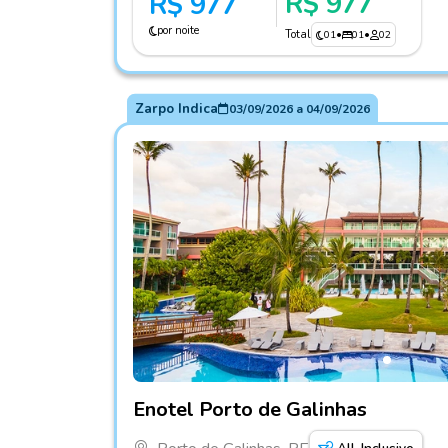
R$ 977
R$ 977
por noite
Total
01
•
01
•
02
Zarpo Indica
03/09/2026
a
04/09/2026
Fotos do hotel Enotel Porto de Galinhas
Enotel Porto de Galinhas