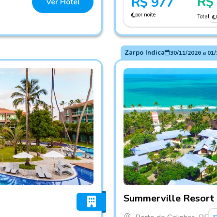
R$
R$ 977
Ver Hotel
por noite
Total
Zarpo Indica
30/11/2026
a
01/
Fotos do hotel Summerville 
Summerville Resort -