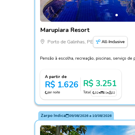
Fotos do hotel Marupiara Resort
Marupiara Resort
Porto de Galinhas, PE
All-Inclusive
Pensão à escolha, recreação, piscinas, serviço de 
A partir de
R$ 3.251
R$ 1.626
por noite
Total
02
•
01
•
02
Zarpo Indica
09/08/2026
a
10/08/2026