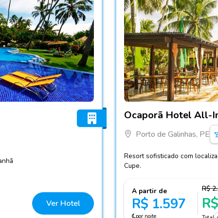
Fotos do hotel Ocaporã Hote
Ocaporã Hotel All-I
Porto de Galinhas, PE
Resort sofisticado com localiz
manhã
Cupe.
R$ 2
A partir de
R$
R$ 1.597
Ver Hotel
por noite
Total