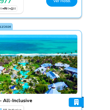
 977
Ver Hotel
01
•
01
•
02
12/2026
Resort - All-Inclusive
 All-Inclusive