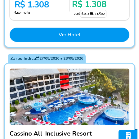
R$ 1.308
R$ 1.308
por noite
Total
01
•
01
•
02
Ver Hotel
Zarpo Indica
27/08/2026
a
28/08/2026
Fotos do hotel Cassino All-Inclusive Resort
Cassino All-Inclusive Resort