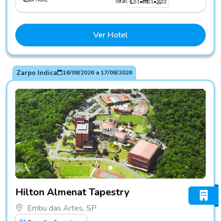
Total
01
•
01
•
02
Ver Hotel
Zarpo Indica
16/08/2026
a
17/08/2026
Fotos do hotel Hilton Almenat Tapestry
Hilton Almenat Tapestry
Embu das Artes, SP