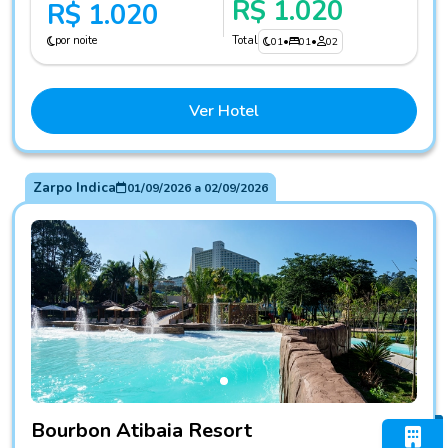
R$ 1.020
R$ 1.020
por noite
Total
01
•
01
•
02
Ver Hotel
Zarpo Indica
01/09/2026
a
02/09/2026
Fotos do hotel Bourbon Atibaia Resort
Bourbon Atibaia Resort