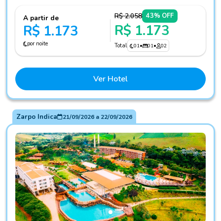
R$ 2.058
43% OFF
A partir de
R$ 1.173
R$ 1.173
por noite
Total
01
•
01
•
02
Ver Hotel
Zarpo Indica
21/09/2026
a
22/09/2026