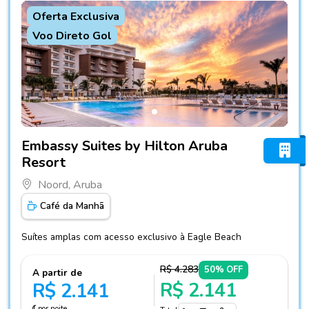
Oferta Exclusiva
Voo Direto Gol
Fotos do hotel Embassy Suites by Hilton Aruba Resort
Embassy Suites by Hilton Aruba
Resort
Noord, Aruba
Café da Manhã
Suítes amplas com acesso exclusivo à Eagle Beach
R$ 4.283
50% OFF
A partir de
R$ 2.141
R$ 2.141
por noite