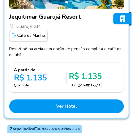
Fotos do hotel Jequitimar Guarujá Resort
Jequitimar Guarujá Resort
Guarujá, SP
Café da Manhã
Resort pé na areia com opção de pensão completa e café da
manhã
A partir de
R$ 1.135
R$ 1.135
por noite
Total
01
•
01
•
02
Ver Hotel
Zarpo Indica
01/09/2026
a
03/09/2026