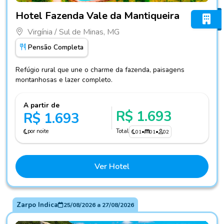
Fotos do hotel Hotel Fazenda Vale da Mantiqueira
Hotel Fazenda Vale da Mantiqueira
Virgínia / Sul de Minas, MG
Pensão Completa
Refúgio rural que une o charme da fazenda, paisagens
montanhosas e lazer completo.
A partir de
R$ 1.693
R$ 1.693
por noite
Total
01
•
01
•
02
Ver Hotel
Zarpo Indica
25/08/2026
a
27/08/2026