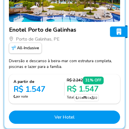
Fotos do hotel Enotel Porto de Galinhas
Enotel Porto de Galinhas
Porto de Galinhas, PE
All-Inclusive
Diversão e descanso à beira-mar com estrutura completa,
piscinas e lazer para a família.
R$ 2.242
31% OFF
A partir de
R$ 1.547
R$ 1.547
por noite
Total
01
•
01
•
02
Ver Hotel