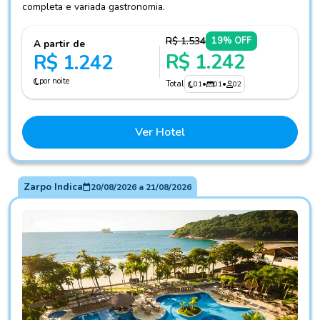
completa e variada gastronomia.
R$ 1.534
19% OFF
A partir de
R$ 1.242
R$ 1.242
por noite
Total
01
•
01
•
02
Ver Hotel
Zarpo Indica
20/08/2026
a
21/08/2026