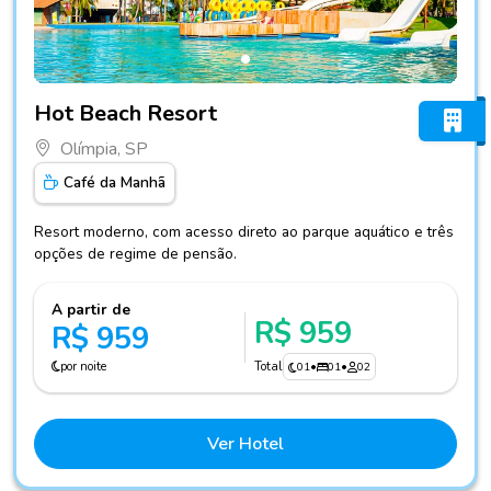
Fotos do hotel Hot Beach Resort
Hot Beach Resort
Olímpia, SP
Café da Manhã
Resort moderno, com acesso direto ao parque aquático e três
opções de regime de pensão.
A partir de
R$ 959
R$ 959
por noite
Total
01
•
01
•
02
Ver Hotel