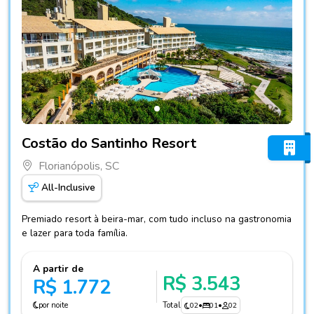
Fotos do hotel Costão do Santinho Resort
Costão do Santinho Resort
Florianópolis, SC
All-Inclusive
Premiado resort à beira-mar, com tudo incluso na gastronomia
e lazer para toda família.
A partir de
R$ 3.543
R$ 1.772
por noite
Total
02
•
01
•
02