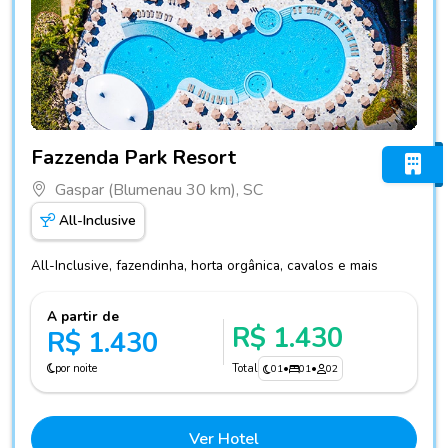
Fotos do hotel Fazzenda Park Resort
Fazzenda Park Resort
Gaspar (Blumenau 30 km), SC
All-Inclusive
All-Inclusive, fazendinha, horta orgânica, cavalos e mais
A partir de
R$ 1.430
R$ 1.430
por noite
Total
01
•
01
•
02
Ver Hotel