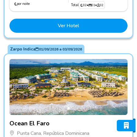
por noite
Total
02
•
01
•
02
Ver Hotel
Zarpo Indica
01/09/2026
a
03/09/2026
Fotos do hotel Ocean El Faro
Ocean El Faro
Punta Cana, República Dominicana