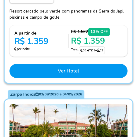
Resort cercado pelo verde com panoramas da Serra do Japi,
piscinas e campo de golfe.
R$ 1.562
13% OFF
A partir de
R$ 1.359
R$ 1.359
por noite
Total
01
•
01
•
02
Ver Hotel
Zarpo Indica
03/09/2026
a
04/09/2026