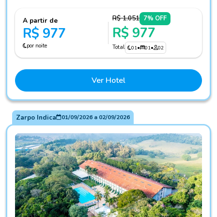
R$ 1.051
7% OFF
A partir de
R$ 977
R$ 977
por noite
Total
01
•
01
•
02
Ver Hotel
Zarpo Indica
01/09/2026
a
02/09/2026