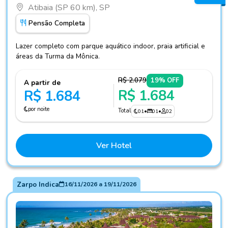
Atibaia (SP 60 km), SP
Pensão Completa
Lazer completo com parque aquático indoor, praia artificial e
áreas da Turma da Mônica.
R$ 2.079
19% OFF
A partir de
R$ 1.684
R$ 1.684
por noite
Total
01
•
01
•
02
Ver Hotel
Zarpo Indica
16/11/2026
a
19/11/2026