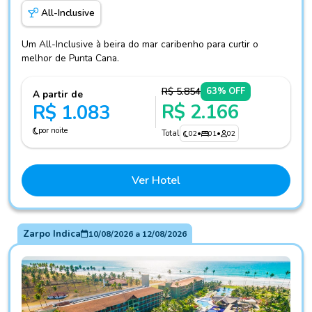
All-Inclusive
Um All-Inclusive à beira do mar caribenho para curtir o
melhor de Punta Cana.
R$ 5.854
63% OFF
A partir de
R$ 2.166
R$ 1.083
por noite
Total
02
•
01
•
02
Ver Hotel
Zarpo Indica
10/08/2026
a
12/08/2026