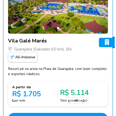
Fotos do hotel Vila Galé Marés
Vila Galé Marés
Guarajuba (Salvador 60 km), BA
All-Inclusive
Resort pé na areia na Praia de Guarajuba, com lazer completo
e esportes náuticos.
A partir de
R$ 5.114
R$ 1.705
por noite
Total
03
•
01
•
02