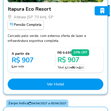
Fotos do hotel Itapura Eco Resort
Itapura Eco Resort
Atibaia (SP 70 km), SP
Pensão Completa
Cercado pelo verde, com extensa oferta de lazer e
infraestrutura esportiva completa.
R$ 1.133
20% OFF
A partir de
R$ 907
R$ 907
por noite
Total
01
•
01
•
02
Ver Hotel
Zarpo Indica
04/04/2027
a
05/04/2027