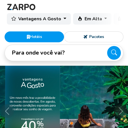
Vantagens A Gosto
Em Alta
C
Hotéis
Pacotes
Para onde você vai?
Anterior
Pró