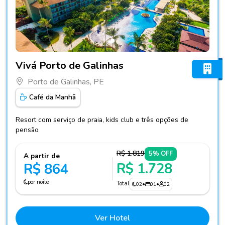
Fotos do hotel Vivá Porto de Galinhas
Vivá Porto de Galinhas
Porto de Galinhas, PE
Café da Manhã
Resort com serviço de praia, kids club e três opções de
pensão
R$ 1.819
5% OFF
A partir de
R$ 1.728
R$ 864
por noite
Total
02
•
01
•
02
Ver Hotel