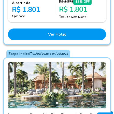
R$ 3.275
45% OFF
A partir de
R$ 1.801
R$ 1.801
por noite
Total
01
•
01
•
02
Ver Hotel
Zarpo Indica
01/09/2026
a
04/09/2026
Fotos do hotel Lopesan Serenity Bay Resort, Spa & Casino