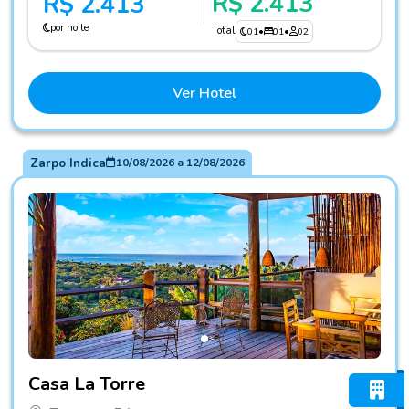
R$ 2.413
R$ 2.413
por noite
Total
01
•
01
•
02
Ver Hotel
Zarpo Indica
10/08/2026
a
12/08/2026
Fotos do hotel Casa La Torre
Casa La Torre