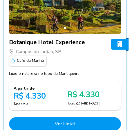
Fotos do hotel Botanique Hotel Experience
Botanique Hotel Experience
Campos do Jordão, SP
Café da Manhã
Luxo e natureza no topo da Mantiqueira
A partir de
R$ 4.330
R$ 4.330
por noite
Total
01
•
01
•
02
Ver Hotel