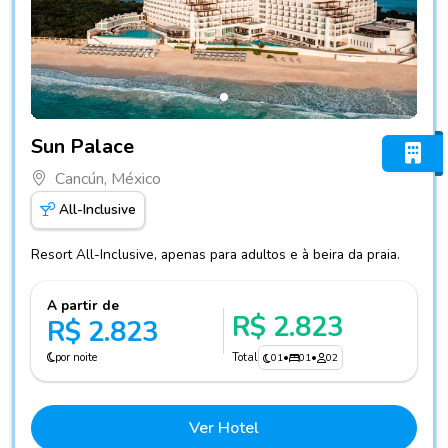
Fotos do hotel Sun Palace
Sun Palace
Cancún, México
All-Inclusive
Resort All-Inclusive, apenas para adultos e à beira da praia.
A partir de
R$ 2.823
R$ 2.823
por noite
Total
01
•
01
•
02
Ver Hotel