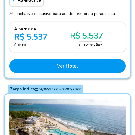
All-Inclusive
All-Inclusive exclusivo para adultos em praia paradisíaca
A partir de
R$ 5.537
R$ 5.537
por noite
Total
01
•
01
•
02
Ver Hotel
Zarpo Indica
04/07/2027
a
05/07/2027