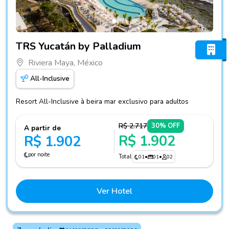
Fotos do hotel TRS Yucatán by Palladium
TRS Yucatán by Palladium
Riviera Maya, México
All-Inclusive
Resort All-Inclusive à beira mar exclusivo para adultos
R$ 2.717
30% OFF
A partir de
R$ 1.902
R$ 1.902
por noite
Total
01
•
01
•
02
Ver Hotel