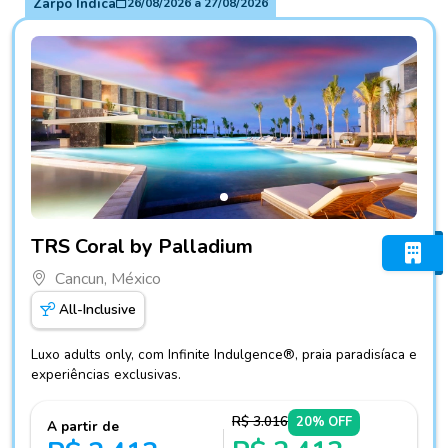
Zarpo Indica
26/08/2026
a
27/08/2026
Fotos do hotel TRS Coral by Palladium
TRS Coral by Palladium
Cancun, México
All-Inclusive
Luxo adults only, com Infinite Indulgence®, praia paradisíaca e
experiências exclusivas.
R$ 3.016
20% OFF
A partir de