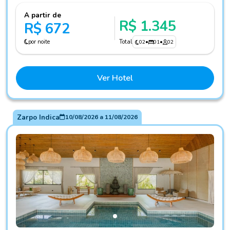
A partir de
R$ 1.345
R$ 672
por noite
Total
02
•
01
•
02
Ver Hotel
Zarpo Indica
10/08/2026
a
11/08/2026