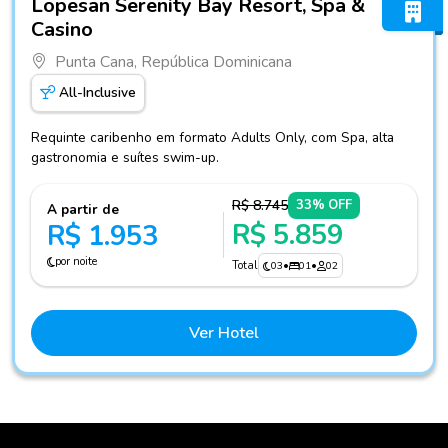
Lopesan Serenity Bay Resort, Spa &
Casino
Punta Cana, República Dominicana
All-Inclusive
Requinte caribenho em formato Adults Only, com Spa, alta
gastronomia e suítes swim-up.
R$ 8.745
33% OFF
A partir de
R$ 5.859
R$ 1.953
por noite
Total
03
•
01
•
02
Ver Hotel