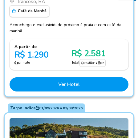
Trancoso, BA
Café da Manhã
Aconchego e exclusividade próximo à praia e com café da
manhã
A partir de
R$ 2.581
R$ 1.290
por noite
Total
02
•
01
•
02
Ver Hotel
Zarpo Indica
01/09/2026
a
02/09/2026