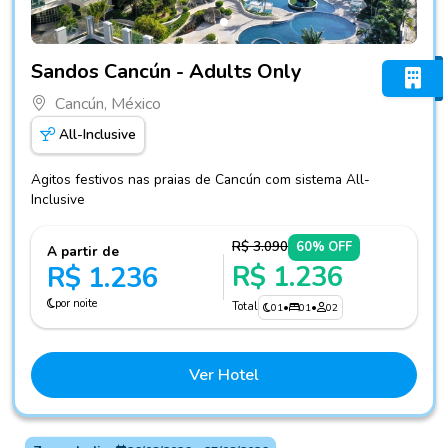
Fotos do hotel Sandos Cancún - Adults Only
Sandos Cancún - Adults Only
Cancún, México
All-Inclusive
Agitos festivos nas praias de Cancún com sistema All-
Inclusive
R$ 3.090
60% OFF
A partir de
R$ 1.236
R$ 1.236
por noite
Total
01
•
01
•
02
Ver Hotel