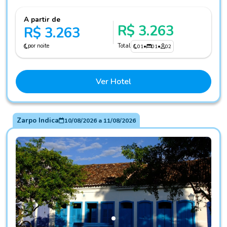
A partir de
R$ 3.263
R$ 3.263
por noite
Total
01
•
01
•
02
Ver Hotel
Zarpo Indica
10/08/2026
a
11/08/2026