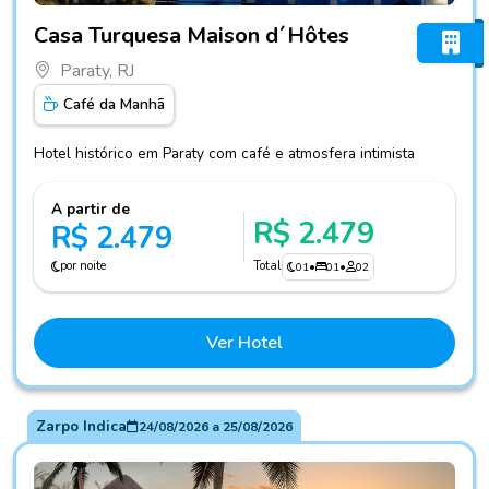
Fotos do hotel Casa Turquesa Maison d´Hôtes
Casa Turquesa Maison d´Hôtes
Paraty, RJ
Café da Manhã
Hotel histórico em Paraty com café e atmosfera intimista
A partir de
R$ 2.479
R$ 2.479
por noite
Total
01
•
01
•
02
Ver Hotel
Zarpo Indica
24/08/2026
a
25/08/2026