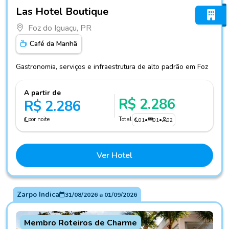
Fotos do hotel Las Hotel Boutique
Las Hotel Boutique
Foz do Iguaçu, PR
Café da Manhã
Gastronomia, serviços e infraestrutura de alto padrão em Foz
A partir de
R$ 2.286
R$ 2.286
por noite
Total
01
•
01
•
02
Ver Hotel
Zarpo Indica
31/08/2026
a
01/09/2026
Membro Roteiros de Charme