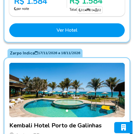
R$ 1.584
R$ 1.584
por noite
Total
01
•
01
•
02
Ver Hotel
Zarpo Indica
17/11/2026
a
18/11/2026
Fotos do hotel Kembali Hotel Porto de Galinhas
Kembali Hotel Porto de Galinhas