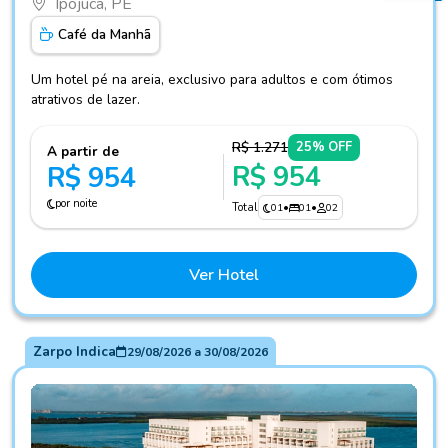
Ipojuca, PE
Café da Manhã
Um hotel pé na areia, exclusivo para adultos e com ótimos
atrativos de lazer.
R$ 1.271
25% OFF
A partir de
R$ 954
R$ 954
por noite
Total
01
•
01
•
02
Ver Hotel
Zarpo Indica
29/08/2026
a
30/08/2026