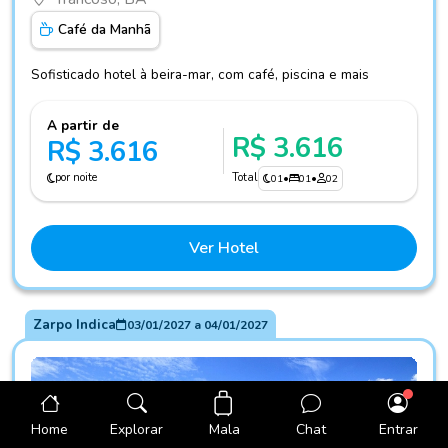
Café da Manhã
Sofisticado hotel à beira-mar, com café, piscina e mais
A partir de
R$ 3.616
R$ 3.616
por noite
Total
01
•
01
•
02
Ver Hotel
Zarpo Indica
03/01/2027
a
04/01/2027
Mala
Home
Explorar
Chat
Entrar