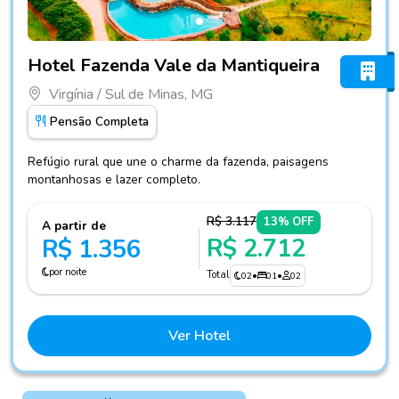
Fotos do hotel Hotel Fazenda Vale da Mantiqueira
Hotel Fazenda Vale da Mantiqueira
Virgínia / Sul de Minas, MG
Pensão Completa
Refúgio rural que une o charme da fazenda, paisagens
montanhosas e lazer completo.
R$ 3.117
13% OFF
A partir de
R$ 2.712
R$ 1.356
por noite
Total
02
•
01
•
02
Ver Hotel