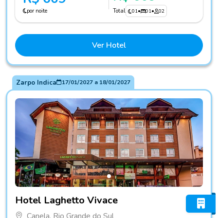
por noite
Total
01
•
01
•
02
Ver Hotel
Zarpo Indica
17/01/2027
a
18/01/2027
Fotos do hotel Hotel Laghetto Vivace
Hotel Laghetto Vivace
Canela, Rio Grande do Sul