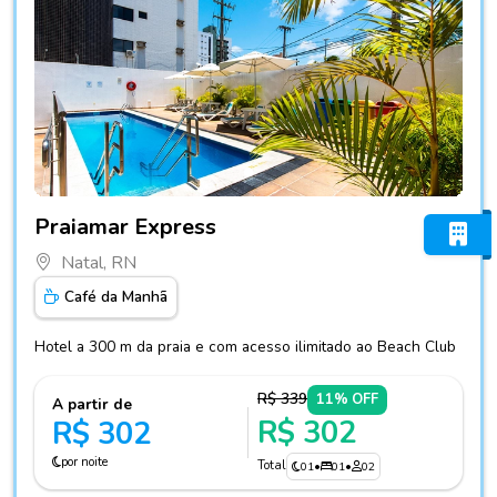
Fotos do hotel Praiamar Express
Praiamar Express
Natal, RN
Café da Manhã
Hotel a 300 m da praia e com acesso ilimitado ao Beach Club
R$ 339
11% OFF
A partir de
R$ 302
R$ 302
por noite
Total
01
•
01
•
02