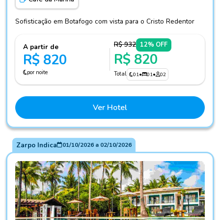
Sofisticação em Botafogo com vista para o Cristo Redentor
R$ 932
12% OFF
A partir de
R$ 820
R$ 820
por noite
Total
01
•
01
•
02
Ver Hotel
Zarpo Indica
01/10/2026
a
02/10/2026