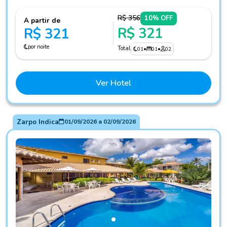
R$ 356
10% OFF
A partir de
R$ 321
R$ 321
por noite
Total
01
•
01
•
02
Ver Hotel
Zarpo Indica
01/09/2026
a
02/09/2026