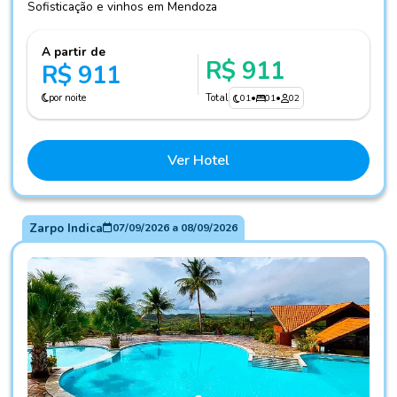
Sofisticação e vinhos em Mendoza
A partir de
R$ 911
R$ 911
por noite
Total
01
•
01
•
02
Ver Hotel
Zarpo Indica
07/09/2026
a
08/09/2026