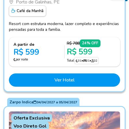
Porto de Galinhas, PE
Café da Manhã
Resort com estrutura moderna, lazer completo e experiências
pensadas para toda a família.
R$ 788
24% OFF
A partir de
R$ 599
R$ 599
por noite
Total
01
•
01
•
02
Ver Hotel
Zarpo Indica
04/04/2027
a
05/04/2027
Oferta Exclusiva
Voo Direto Gol