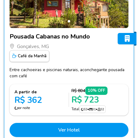
Fotos do hotel Pousada Cabanas no Mundo
Pousada Cabanas no Mundo
Gonçalves, MG
Café da Manhã
Entre cachoeiras e piscinas naturais, aconchegante pousada
com café
R$ 804
10% OFF
A partir de
R$ 723
R$ 362
por noite
Total
02
•
01
•
02
Ver Hotel