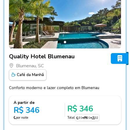
Fotos do hotel Quality Hotel Blumenau
Quality Hotel Blumenau
Blumenau, SC
Café da Manhã
Conforto moderno e lazer completo em Blumenau
A partir de
R$ 346
R$ 346
por noite
Total
01
•
01
•
02