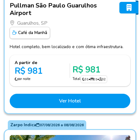
Fotos do hotel Pullman São Paulo Guarulhos Airport
Pullman São Paulo Guarulhos
Airport
Guarulhos, SP
Café da Manhã
Hotel completo, bem localizado e com ótima infraestrutura.
A partir de
R$ 981
R$ 981
por noite
Total
01
•
01
•
02
Ver Hotel
Zarpo Indica
07/08/2026
a
08/08/2026