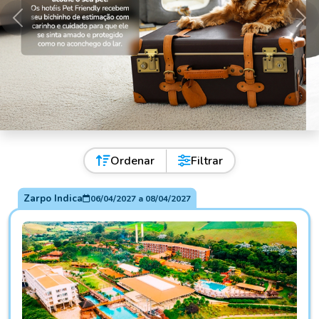
Anterior
Pró
Ordenar
Filtrar
Zarpo Indica
06/04/2027
a
08/04/2027