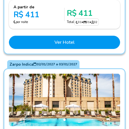
A partir de
R$ 411
R$ 411
por noite
Total
01
•
01
•
02
Ver Hotel
Zarpo Indica
02/01/2027
a
03/01/2027