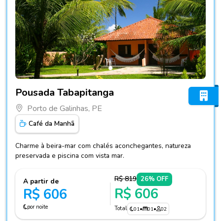
Fotos do hotel Pousada Tabapitanga
Pousada Tabapitanga
Porto de Galinhas, PE
Café da Manhã
Charme à beira-mar com chalés aconchegantes, natureza
preservada e piscina com vista mar.
R$ 819
26% OFF
A partir de
R$ 606
R$ 606
por noite
Total
01
•
01
•
02