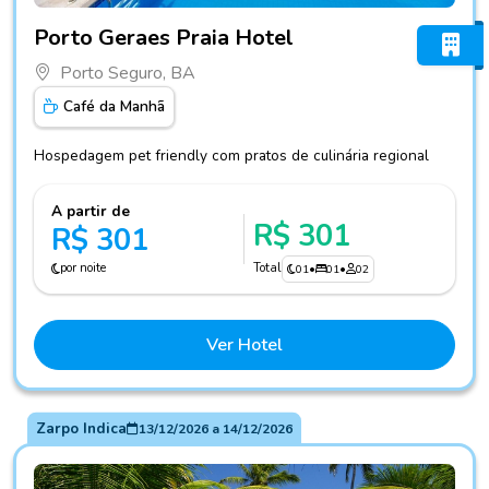
Fotos do hotel Porto Geraes Praia Hotel
Porto Geraes Praia Hotel
Porto Seguro, BA
Café da Manhã
Hospedagem pet friendly com pratos de culinária regional
A partir de
R$ 301
R$ 301
por noite
Total
01
•
01
•
02
Ver Hotel
Zarpo Indica
13/12/2026
a
14/12/2026