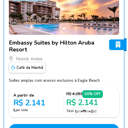
Fotos do hotel Embassy Suites by Hilton Aruba Resort
Embassy Suites by Hilton Aruba
Resort
Noord, Aruba
Café da Manhã
Suítes amplas com acesso exclusivo à Eagle Beach
R$ 4.283
50% OFF
A partir de
R$ 2.141
R$ 2.141
por noite
Total
01
•
01
•
02