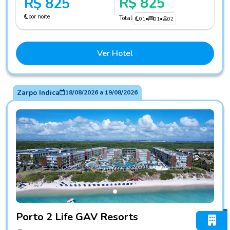
R$ 825
R$ 825
por noite
Total
01
•
01
•
02
Ver Hotel
Zarpo Indica
18/08/2026
a
19/08/2026
Fotos do hotel Porto 2 Life GAV Resorts
Porto 2 Life GAV Resorts