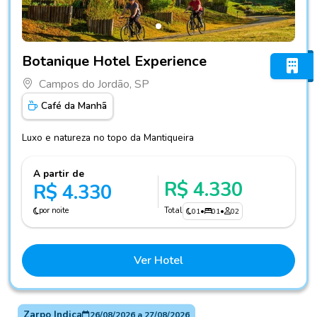
Fotos do hotel Botanique Hotel Experience
Botanique Hotel Experience
Campos do Jordão, SP
Café da Manhã
Luxo e natureza no topo da Mantiqueira
A partir de
R$ 4.330
R$ 4.330
por noite
Total
01
•
01
•
02
Ver Hotel
Zarpo Indica
26/08/2026
a
27/08/2026