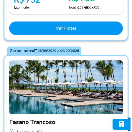
R$ 752
por noite
Total
01
•
01
•
02
Ver Hotel
Zarpo Indica
08/09/2026
a
09/09/2026
Fotos do hotel Fasano Trancoso
Fasano Trancoso
Trancoso, BA