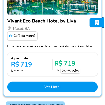
Fotos do hotel Vivant Eco Beach Hotel by Livá
Vivant Eco Beach Hotel by Livá
Maraú, BA
Café da Manhã
Experiências aquáticas e delicioso café da manhã na Bahia
A partir de
R$ 719
R$ 719
por noite
Total
01
•
01
•
02
Ver Hotel
Zarpo Indica
30/08/2026
a
31/08/2026