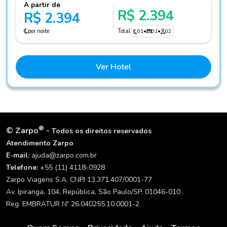
A partir de
R$ 2.394
R$ 2.394
por noite
Total
01
•
01
•
02
Ver Hotel
®
©
Zarpo
-
Todos os direitos reservados
Atendimento Zarpo
E-mail:
ajuda@zarpo.com.br
Telefone:
+55 (11) 4118-0928
Zarpo Viagens S.A. CNPJ 13.371.407/0001-77
Av. Ipiranga, 104, República, São Paulo/SP, 01046-010
Reg. EMBRATUR Nº 26.040255.10.0001-2