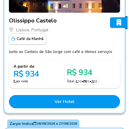
Fotos do hotel Olissippo Castelo
Olissippo Castelo
Lisboa, Portugal
Café da Manhã
Junto ao Castelo de São Jorge com café e ótimos serviços
A partir de
R$ 934
R$ 934
por noite
Total
01
•
01
•
02
Ver Hotel
Zarpo Indica
26/08/2026
a
27/08/2026