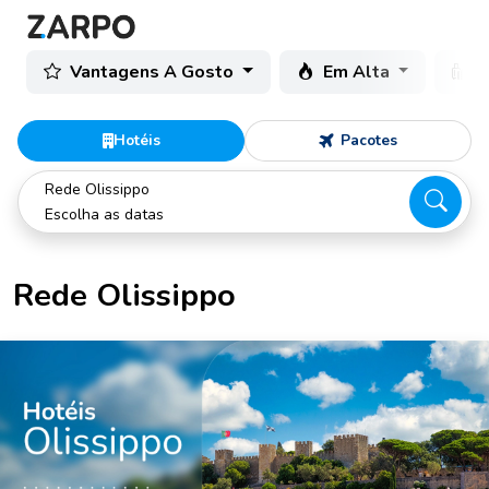
Vantagens A Gosto
Em Alta
C
Hotéis
Pacotes
Rede Olissippo
Escolha as datas
Rede Olissippo