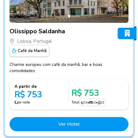
Fotos do hotel Olissippo Saldanha
Olissippo Saldanha
Lisboa, Portugal
Café da Manhã
Charme europeu com café da manhã, bar e boas
comodidades
A partir de
R$ 753
R$ 753
por noite
Total
01
•
01
•
02
Ver Hotel