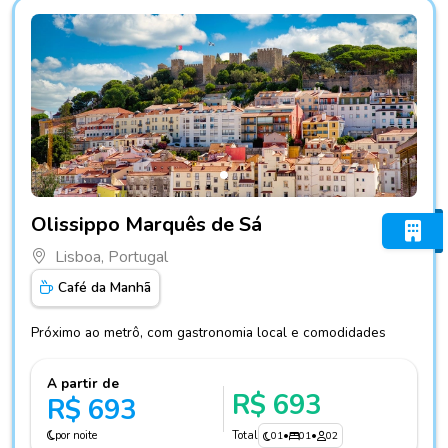
Fotos do hotel Olissippo Marquês de Sá
Olissippo Marquês de Sá
Lisboa, Portugal
Café da Manhã
Próximo ao metrô, com gastronomia local e comodidades
A partir de
R$ 693
R$ 693
por noite
Total
01
•
01
•
02