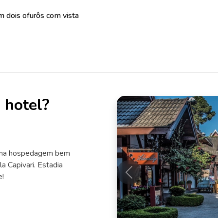
m dois ofurôs com vista
 hotel?
 uma hospedagem bem
la Capivari. Estadia
e!
Anterior