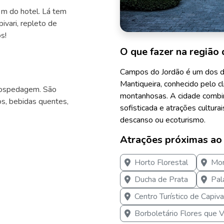
0 m do hotel. Lá tem
ivari, repleto de
s!
O que fazer na região 
Campos do Jordão é um dos d
Mantiqueira, conhecido pelo c
 hospedagem. São
montanhosas. A cidade combin
os, bebidas quentes,
sofisticada e atrações cultura
descanso ou ecoturismo.
Atrações próximas ao
Horto Florestal
Mor
Ducha de Prata
Pal
Centro Turístico de Capiva
Borboletário Flores que