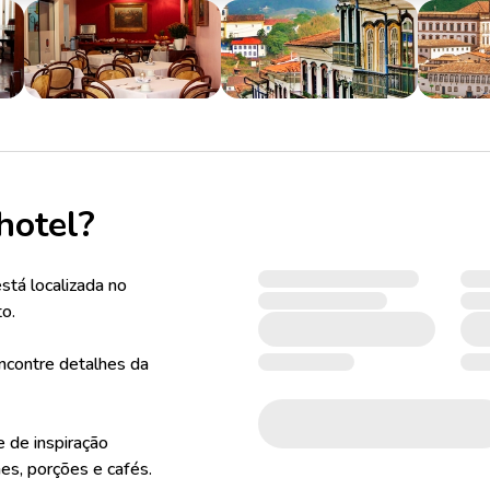
hotel?
tá localizada no
to.
ncontre detalhes da
 de inspiração
es, porções e cafés.