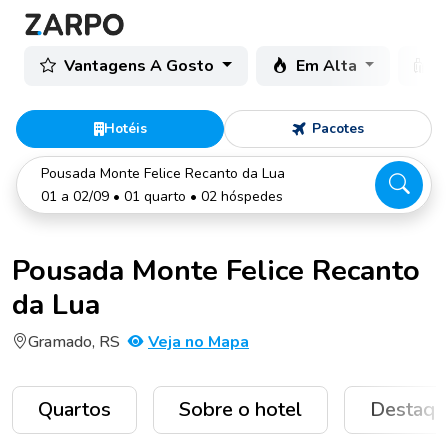
Vantagens A Gosto
Em Alta
C
Hotéis
Pacotes
Pousada Monte Felice Recanto da Lua
01 a 02/09 • 01 quarto • 02 hóspedes
Pousada Monte Felice Recanto
da Lua
Gramado, RS
Veja no Mapa
Quartos
Sobre o hotel
Destaqu