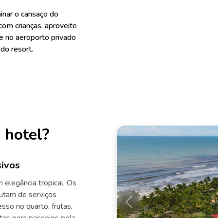
minar o cansaço do
com crianças, aproveite
e no aeroporto privado
do resort.
 hotel?
ivos
elegância tropical. Os
utam de serviços
sso no quarto, frutas,
Anterior