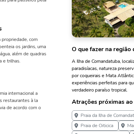
etas para passeios pela
s
a propriedade, com
penteia os jardins, uma
O que fazer na região 
oágua, além de quadras
 e trilhas.
A Ilha de Comandatuba, locali
paradisíacas, natureza preser
por coqueirais e Mata Atlântic
experiências perfeitas para 
verdadeiro paraíso tropical.
ia internacional a
os restaurantes à la
Atrações próximas ao
via de acordo com o
Praia da Ilha de Comanda
Praia de Oiticica
Ma