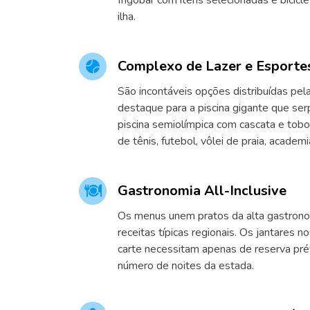
frigobar com itens selecionadas e bicicl
ilha.
Complexo de Lazer e Esporte
São incontáveis opções distribuídas pel
destaque para a piscina gigante que ser
piscina semiolímpica com cascata e tob
de tênis, futebol, vôlei de praia, academia
Gastronomia All-Inclusive
Os menus unem pratos da alta gastronom
receitas típicas regionais. Os jantares n
carte necessitam apenas de reserva pré
número de noites da estada.