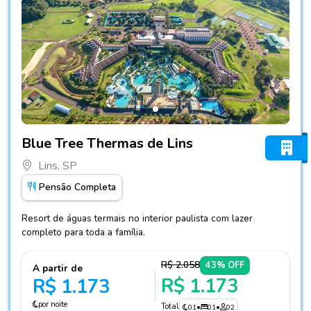
Fotos do hotel Blue Tree Thermas de Lins
Blue Tree Thermas de Lins
Lins, SP
Pensão Completa
Resort de águas termais no interior paulista com lazer
completo para toda a família.
R$ 2.058
43% OFF
A partir de
R$ 1.173
R$ 1.173
por noite
Total
01
•
01
•
02