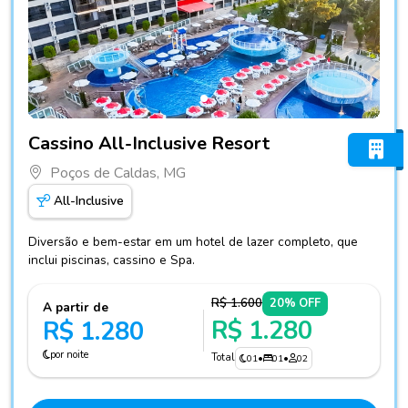
Fotos do hotel Cassino All-Inclusive Resort
Cassino All-Inclusive Resort
Poços de Caldas, MG
All-Inclusive
Diversão e bem-estar em um hotel de lazer completo, que
inclui piscinas, cassino e Spa.
R$ 1.600
20% OFF
A partir de
R$ 1.280
R$ 1.280
por noite
Total
01
•
01
•
02