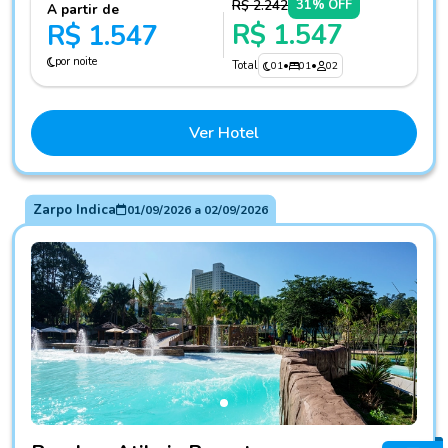
R$ 2.242
31% OFF
A partir de
R$ 1.547
R$ 1.547
por noite
Total
01
•
01
•
02
Ver Hotel
Zarpo Indica
01/09/2026
a
02/09/2026
Fotos do hotel Bourbon Atibaia Resort