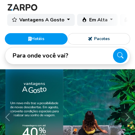
Vantagens A Gosto
Em Alta
C
Hotéis
Pacotes
Para onde você vai?
Anterior
Pró