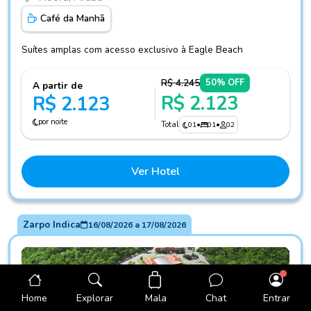
Café da Manhã
Suítes amplas com acesso exclusivo à Eagle Beach
R$ 4.245
50% OFF
A partir de
R$ 2.123
R$ 2.123
por noite
Total
01
•
01
•
02
Ver Hotel
Zarpo Indica
16/08/2026
a
17/08/2026
Mala
Home
Explorar
Chat
Entrar