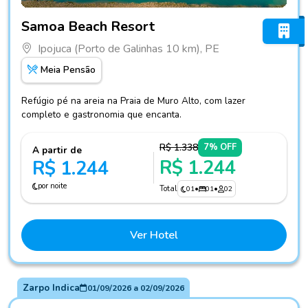
Fotos do hotel Samoa Beach Resort
Samoa Beach Resort
Ipojuca (Porto de Galinhas 10 km), PE
Meia Pensão
Refúgio pé na areia na Praia de Muro Alto, com lazer
completo e gastronomia que encanta.
R$ 1.338
7% OFF
A partir de
R$ 1.244
R$ 1.244
por noite
Total
01
•
01
•
02
Ver Hotel
Zarpo Indica
01/09/2026
a
02/09/2026