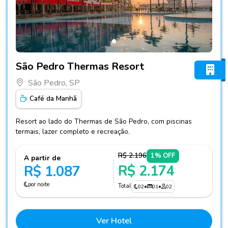
Fotos do hotel São Pedro Thermas Resort
São Pedro Thermas Resort
São Pedro, SP
Café da Manhã
Resort ao lado do Thermas de São Pedro, com piscinas
termais, lazer completo e recreação.
R$ 2.196
1% OFF
A partir de
R$ 2.174
R$ 1.087
por noite
Total
02
•
01
•
02
Ver Hotel