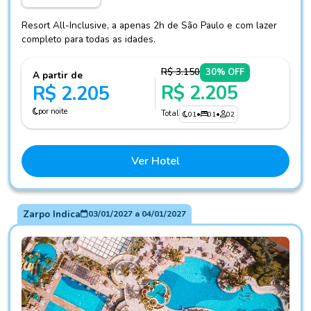
Resort All-Inclusive, a apenas 2h de São Paulo e com lazer
completo para todas as idades.
R$ 3.150
30% OFF
A partir de
R$ 2.205
R$ 2.205
por noite
Total
01
•
01
•
02
Ver Hotel
Zarpo Indica
03/01/2027
a
04/01/2027