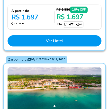
R$ 1.886
10% OFF
A partir de
R$ 1.697
R$ 1.697
por noite
Total
01
•
01
•
02
Ver Hotel
Zarpo Indica
02/11/2026
a
03/11/2026