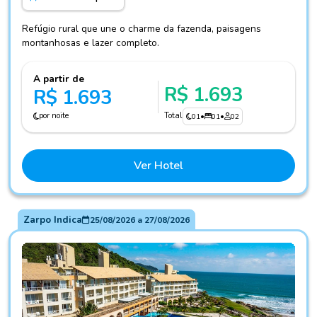
Refúgio rural que une o charme da fazenda, paisagens
montanhosas e lazer completo.
A partir de
R$ 1.693
R$ 1.693
por noite
Total
01
•
01
•
02
Ver Hotel
Zarpo Indica
25/08/2026
a
27/08/2026