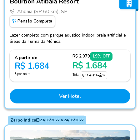
Bourbon Atibaia Resort
Atibaia (SP 60 km), SP
Pensão Completa
Lazer completo com parque aquático indoor, praia artificial e
áreas da Turma da Mônica.
R$ 2.079
19% OFF
A partir de
R$ 1.684
R$ 1.684
por noite
Total
01
•
01
•
02
Ver Hotel
Zarpo Indica
23/05/2027
a
24/05/2027