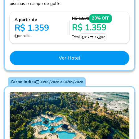
piscinas e campo de golfe.
R$ 1.699
20% OFF
A partir de
R$ 1.359
R$ 1.359
por noite
Total
01
•
01
•
02
Ver Hotel
Zarpo Indica
03/09/2026
a
04/09/2026