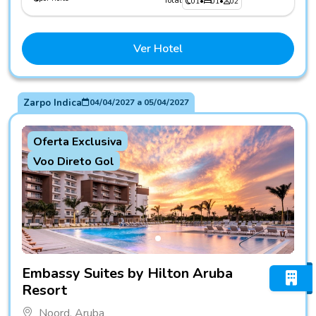
Total
01
•
01
•
02
Ver Hotel
Zarpo Indica
04/04/2027
a
05/04/2027
Oferta Exclusiva
Voo Direto Gol
Fotos do hotel Embassy Suites by Hilton Aruba Resort
Embassy Suites by Hilton Aruba
Resort
Noord, Aruba