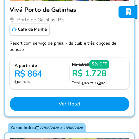
Fotos do hotel Vivá Porto de Galinhas
Vivá Porto de Galinhas
Porto de Galinhas, PE
Café da Manhã
Resort com serviço de praia, kids club e três opções de
pensão
R$ 1.819
5% OFF
A partir de
R$ 1.728
R$ 864
por noite
Total
02
•
01
•
02
Ver Hotel
Zarpo Indica
27/08/2026
a
28/08/2026