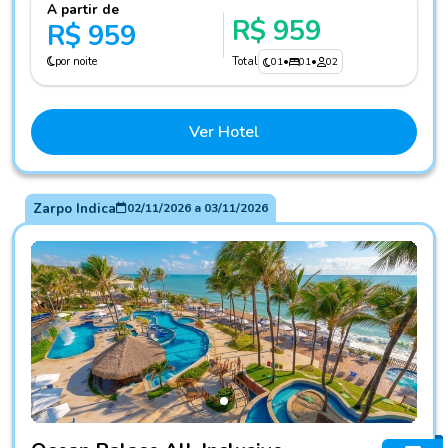
A partir de
R$ 959
R$ 959
por noite
Total
01
•
01
•
02
Ver Hotel
Zarpo Indica
02/11/2026
a
03/11/2026
Fotos do hotel Ocean Palace All-Inclusive