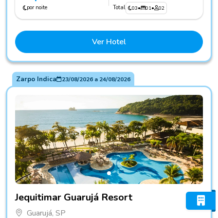
por noite
Total
03
•
01
•
02
Ver Hotel
Zarpo Indica
23/08/2026
a
24/08/2026
Fotos do hotel Jequitimar Guarujá Resort
Jequitimar Guarujá Resort
Guarujá, SP