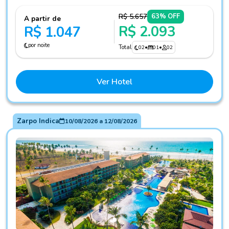
R$ 5.657
63% OFF
A partir de
R$ 2.093
R$ 1.047
por noite
Total
02
•
01
•
02
Ver Hotel
Zarpo Indica
10/08/2026
a
12/08/2026