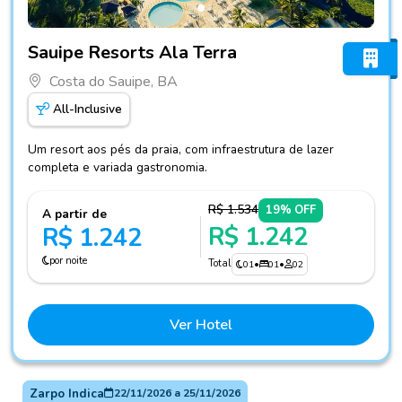
Fotos do hotel Sauipe Resorts Ala Terra
Sauipe Resorts Ala Terra
Costa do Sauipe, BA
All-Inclusive
Um resort aos pés da praia, com infraestrutura de lazer
completa e variada gastronomia.
R$ 1.534
19% OFF
A partir de
R$ 1.242
R$ 1.242
por noite
Total
01
•
01
•
02
Ver Hotel
Zarpo Indica
22/11/2026
a
25/11/2026