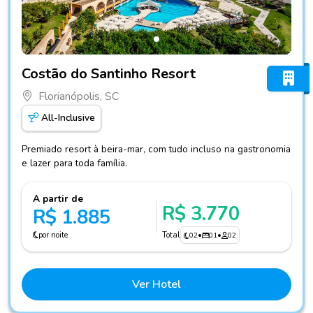
Fotos do hotel Costão do Santinho Resort
Costão do Santinho Resort
Florianópolis, SC
All-Inclusive
Premiado resort à beira-mar, com tudo incluso na gastronomia
e lazer para toda família.
A partir de
R$ 3.770
R$ 1.885
por noite
Total
02
•
01
•
02
Ver Hotel